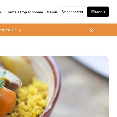
Se connecter
Menu
s
Jamais trop économe – Menus
en frais !