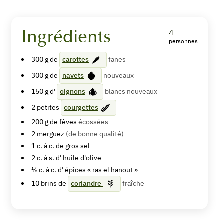
Ingrédients
4
personnes
Couscous
300
g de
carottes
fanes
de
300
g de
navets
nouveaux
légumes
150
g d'
oignons
blancs nouveaux
primeurs
2
petites
courgettes
200
g de
fèves
écossées
5
from 1 vote
2
merguez
(de bonne qualité)
1
c. à c. de
gros sel
2
c. à s. d'
huile d'olive
½
c. à c. d'
épices « ras el hanout »
Imprimer
10
brins de
coriandre
fraîche
la
recette