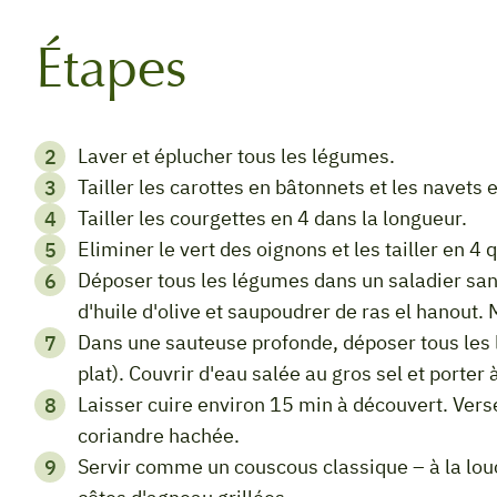
Étapes
Laver et éplucher tous les légumes.
Tailler les carottes en bâtonnets et les navets 
Tailler les courgettes en 4 dans la longueur.
Eliminer le vert des oignons et les tailler en 4 
Déposer tous les légumes dans un saladier sans oublier les fèves. Saler, poivrer. Arroser
d'huile d'olive et saupoudrer de ras el hanout.
Dans une sauteuse profonde, déposer tous les légumes et les merguez (qui vont parfumer le
plat). Couvrir d'eau salée au gros sel et porter à
Laisser cuire environ 15 min à découvert. Verser dans un plat de service et parsemer de
coriandre hachée.
Servir comme un couscous classique – à la louche - avec une semoule de couscous et des