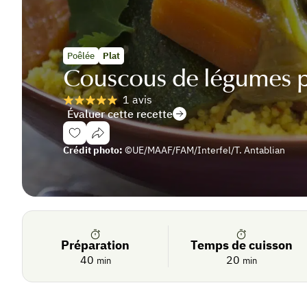
Poêlée
Plat
Couscous de légumes 
1 avis
Évaluer cette recette
Se
Crédit photo:
©UE/MAAF/FAM/Interfel/T. Antablian
connecter
De
saison
Préparation
Temps de cuisson
40
20
min
min