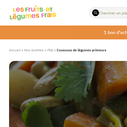
ENTREZ
LES
TERMES
À
1 bon d'ach
RECHERCHER
Accueil
>
Nos recettes
>
Plat
>
Couscous de légumes primeurs