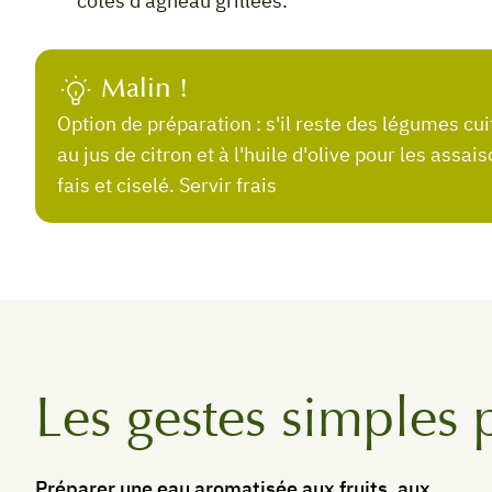
côtes d'agneau grillées.
Malin !
Option de préparation : s'il reste des légumes cuits, bien les égoutter et préparer une sauce
au jus de citron et à l'huile d'olive pour les as
fais et ciselé. Servir frais
Les gestes simples 
Préparer une eau aromatisée aux fruits, aux