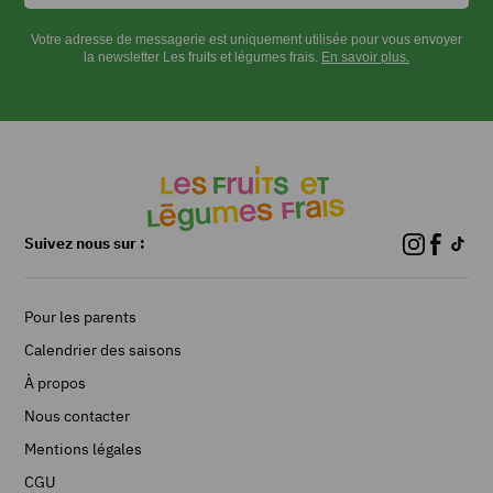
de
Votre adresse de messagerie est uniquement utilisée pour vous envoyer
graines
la newsletter Les fruits et légumes frais.
En savoir plus.
de
sésame
doré
Sel
Poivre
du
moulin
Suivez nous sur :
INSTRUCTIONS
Pour les parents
Calendrier des saisons
Couper
À propos
les
fanes
Nous contacter
de
Mentions légales
radis
CGU
au