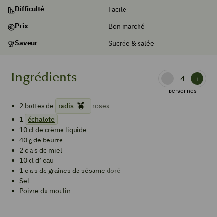
Difficulté
Facile
Prix
Bon marché
Saveur
Sucrée & salée
Ingrédients
–
+
personnes
2
bottes de
radis
roses
1
échalote
10
cl de
crème liquide
40
g de
beurre
2
c à s de
miel
10
cl d’
eau
1
c à s de
graines de sésame
doré
Sel
Poivre du moulin