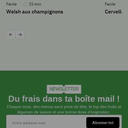
cl
Facile
15
min
Facile
de
Welsh aux champignons
Cervelle 
crème
liquide
40
g
Précédent
Suivant
de
beurre
2
c
à
s
de
miel
10
NEWSLETTER
cl
Du frais dans ta boîte mail !
d’
eau
Chaque mois, des menus sans prise de tête, le top des fruits et
1
légumes de saison et une bonne dose d’inspiration.
c
à
s