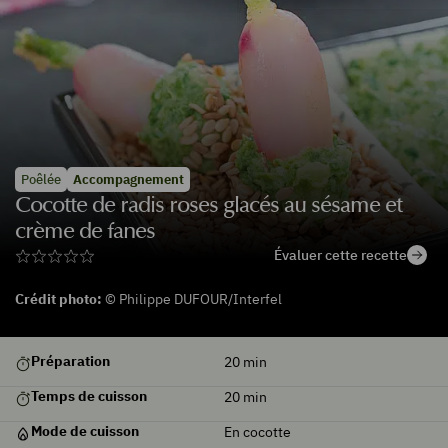
Poêlée
Accompagnement
Cocotte de radis roses glacés au sésame et
crème de fanes
Évaluer cette recette
Crédit photo:
© Philippe DUFOUR/Interfel
De
Préparation
20
min
saison
Temps de cuisson
20
min
Mode de cuisson
En cocotte