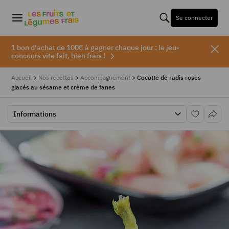
Se connecter
1 bon d'achat de 100€ à gagner chaque jour : le jeu-
concours vite fait, bien frais !
Accueil
>
Nos recettes
>
Accompagnement
>
Cocotte de radis roses
glacés au sésame et crème de fanes
Informations