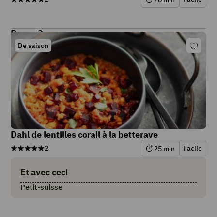
20
min
Repas 3
De saison
Dahl de lentilles corail à la betterave
2
Facile
25
min
Et avec ceci
Petit-suisse