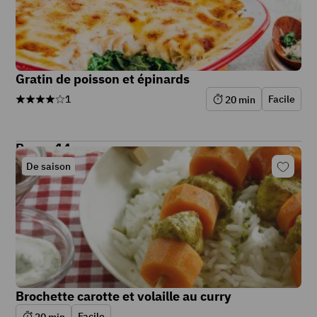
Gratin de poisson et épinards
1
Facile
20
min
Repas 14
De saison
Brochette carotte et volaille au curry
Facile