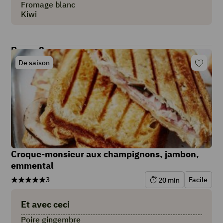
Fromage blanc
Kiwi
Repas 8
De saison
Croque-monsieur aux champignons, jambon,
emmental
3
Facile
20
min
Et avec ceci
Poire gingembre