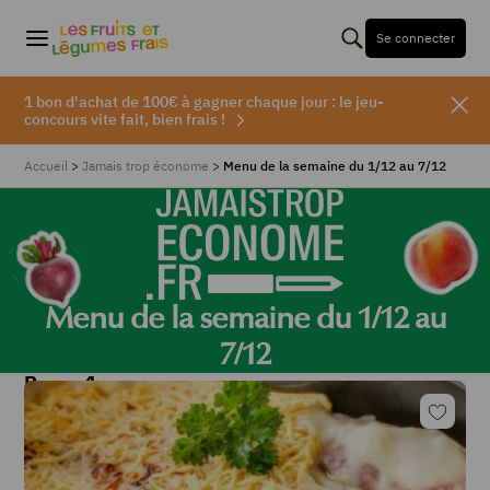
Se connecter
1 bon d'achat de 100€ à gagner chaque jour : le jeu-
concours vite fait, bien frais !
Accueil
>
Jamais trop économe
>
Menu de la semaine du 1/12 au 7/12
Jamais
Menu de la semaine du 1/12 au
7/12
trop
Repas 1
économe