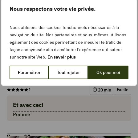
Nous respectons votre vie privée.
Repas 10
Nous utilisons des cookies fonctionnels nécessaires à la
navigation du site. Nos partenaires et nous-mêmes utilisons
également des cookies permettant de mesurer le trafic de
façon anonymisée afin d'améliorer l'expérience utilisateur
sur notre site Web.
En savoir plus
Paramétrer
Tout rejeter
Ok pour moi
Salade de carottes rôties aux lentilles et au
chèvre
1
Facile
20
min
Et avec ceci
Pomme
Repas 11