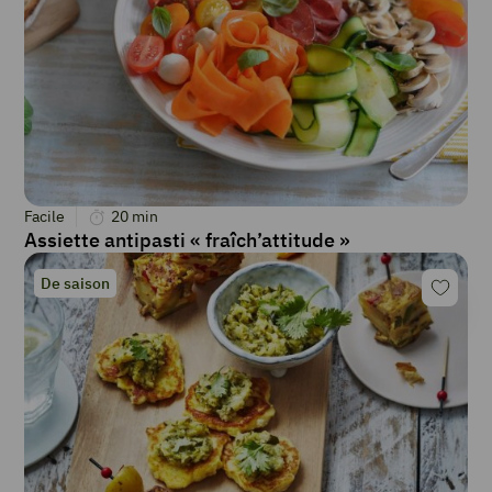
Facile
20
min
Assiette antipasti « fraîch’attitude »
De saison