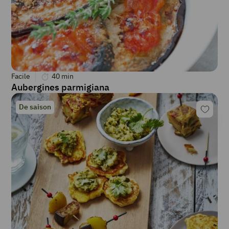
Facile
40
min
Aubergines parmigiana
De saison