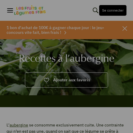
Se connecter
1 bon d'achat de 100€ à gagner chaque jour : le jeu-
concours vite fait, bien frais !
Recettes à l’aubergine
Ajouter aux favoris
L’
aubergine
se consomme exclusivement cuite. Une contrainte
qui n’en est pas une, quand on sait que ce légume se prête à