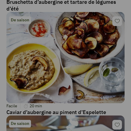
Bruschetta d’aubergine et tartare de légumes
d’été
De saison
Facile
20
min
Caviar d’aubergine au piment d’Espelette
De saison