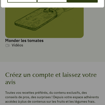
PORTIONS
4
1
pâte
brisée
3
c
à
Monder les tomates
s
Vidéos
de
moutarde
150
g
de
cheddar
Créez un compte et laissez votre
en
avis
tranches
(ou
gouda)*
Toutes vos recettes préférés, du contenu exclusifs, des
conseils de pros, des surprises ! Depuis votre espace adhérents
6
accédez à plus de contenus sur les fruits et les légumes frais.
à