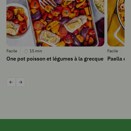
à
s
de
semoule
de
couscous
(grain
moyen)
Facile
15
min
Facile
One pot poisson et légumes à la grecque
Paella ex
INSTRUCTIONS
Précédent
Suivant
Préchauffer
le
four
à
190°C.
Placer
la