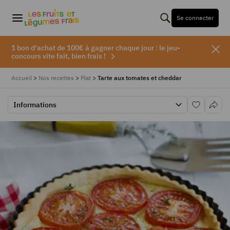
Se connecter
1 bon d'achat de 100€ à gagner chaque jour : le jeu-
concours vite fait, bien frais !
Accueil
>
Nos recettes
>
Plat
>
Tarte aux tomates et cheddar
Informations