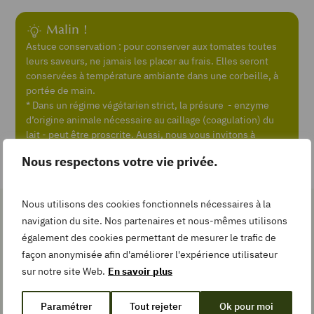
Add
Malin !
to
Astuce conservation : pour conserver aux tomates toutes
Collection
leurs saveurs, ne jamais les placer au frais. Elles seront
conservées à température ambiante dans une corbeille, à
portée de main.
* Dans un régime végétarien strict, la présure - enzyme
d’origine animale nécessaire au caillage (coagulation) du
TEMPS DE
lait - peut être proscrite. Aussi, nous vous invitons à
PRÉPARATION
vérifier si votre produit en contient.
minutes
20
min
Nous respectons votre vie privée.
TEMPS DE
CUISSON
Nous utilisons des cookies fonctionnels nécessaires à la
minutes
40
min
navigation du site. Nos partenaires et nous-mêmes utilisons
Les gestes simples pour la
également des cookies permettant de mesurer le trafic de
recette
façon anonymisée afin d'améliorer l'expérience utilisateur
TYPE DE PLAT
sur notre site Web.
En savoir plus
Tarte
Paramétrer
Tout rejeter
Ok pour moi