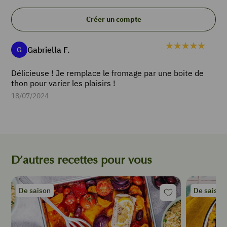
8
tomates
Créer un compte
(selon
calibre)
2
Gabriella F.
G
branches
de
Délicieuse ! Je remplace le fromage par une boite de
thym
thon pour varier les plaisirs !
1
18/07/2024
pincée
de
sel
1
c
à
D’autres recettes pour vous
s
d'
huile
De saison
De saison
d'olive
1
c