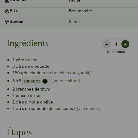
Prix
Bon marché
Saveur
Salée
Ingrédients
–
+
personnes
1
pâte brisée
3
c à s de
moutarde
150
g de
cheddar
en tranches (ou gouda)*
6 à 8
tomates
(selon calibre)
2
branches de
thym
1
pincée de sel
1
c à s d'
huile d'olive
1
c à s de
semoule de couscous
(grain moyen)
Étapes