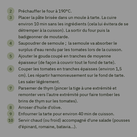
Tarte
Préchauffer le four à 190°C.
aux
Placer la pâte brisée dans un moule à tarte. La cuire
tomates
environ 10 min sans les ingrédients (cela lui évitera de se
détremper à la cuisson). La sortir du four puis la
et
badigeonner de moutarde.
cheddar
Saupoudrer de semoule ; la semoule va absorber le
surplus d'eau rendu par les tomates lors de la cuisson.
5
from 1 vote
Ajouter le gouda coupé en tranches de moyenne
épaisseur (de façon à couvrir tout le fond de tarte).
Couper les tomates en tranches épaisses (environ 1,5
cm). Les répartir harmonieusement sur le fond de tarte.
Imprimer
Les saler légèrement.
la
Parsemer de thym (pincer la tige à une extrémité et
recette
remonter vers l'autre extrémité pour faire tomber les
brins de thym sur les tomates).
Arroser d'huile d'olive.
Enfourner la tarte pour environ 40 min de cuisson.
Pin
Servir chaud (ou froid) accompagné d'une salade (pousses
Recipe
d'épinard, romaine, batavia...).