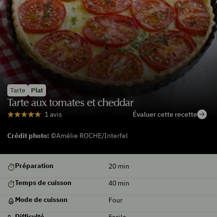
Tarte
Plat
Tarte aux tomates et cheddar
Évaluer cette recette
1 avis
Crédit photo:
©Amélie ROCHE/Interfel
De
Préparation
20
min
saison
Temps de cuisson
40
min
Mode de cuisson
Four
Difficulté
Facile