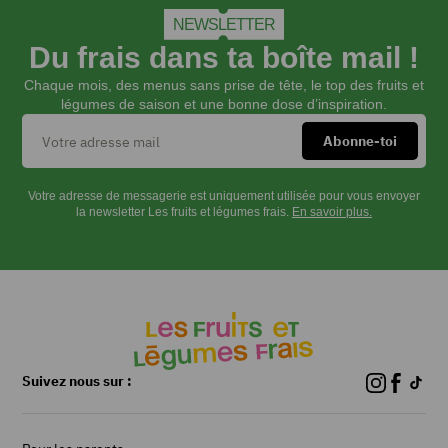
pâte
brisée
NEWSLETTER
dans
Du frais dans ta boîte mail !
un
Chaque mois, des menus sans prise de tête, le top des fruits et
moule
légumes de saison et une bonne dose d’inspiration.
à
tarte.
La
cuire
environ
Votre adresse de messagerie est uniquement utilisée pour vous envoyer
10
la newsletter Les fruits et légumes frais.
En savoir plus.
min
sans
les
ingrédients
(cela
lui
évitera
de
Suivez nous sur :
se
détremper
à