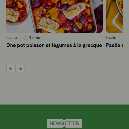
c
à
s
de
miel
4
feuilles
Facile
15
min
Facile
de
One pot poisson et légumes à la grecque
Paella ex
papier
sulfurisé
(ou
papillotes
Précédent
Suivant
silicone)
INSTRUCTIONS
Préchauffer
le
NEWSLETTER
four