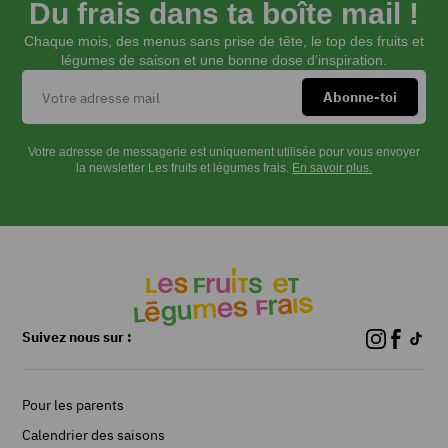
Du frais dans ta boîte mail !
à
180°C.
Chaque mois, des menus sans prise de tête, le top des fruits et
légumes de saison et une bonne dose d’inspiration.
Peler
les
poires
et
les
Votre adresse de messagerie est uniquement utilisée pour vous envoyer
tailler
la newsletter Les fruits et légumes frais.
En savoir plus.
en
quartiers.
Les
citronner.
Couper
la
gousse
Suivez nous sur :
de
vanille
en
Pour les parents
2
puis
Calendrier des saisons
chaque