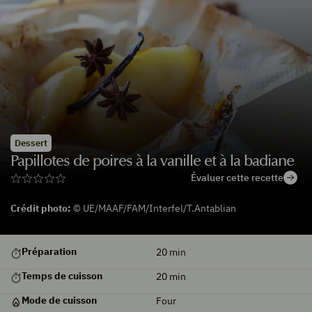
Dessert
Papillotes de poires à la vanille et à la badiane
Évaluer cette recette
Crédit photo:
© UE/MAAF/FAM/Interfel/T.Antablian
De
Préparation
20
min
saison
Temps de cuisson
20
min
Mode de cuisson
Four