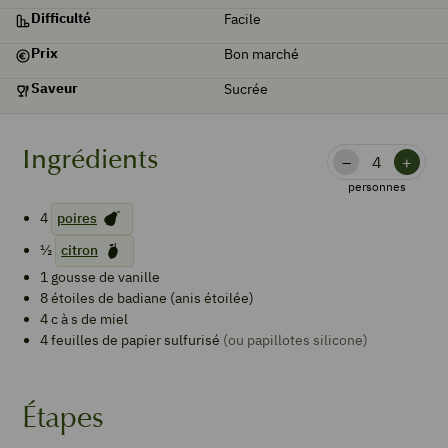
Difficulté
Facile
Prix
Bon marché
Saveur
Sucrée
Ingrédients
–
+
personnes
4
poires
½
citron
1
gousse de vanille
8
étoiles de badiane (anis étoilée)
4
c à s de
miel
4
feuilles de papier sulfurisé
(ou papillotes silicone)
Étapes