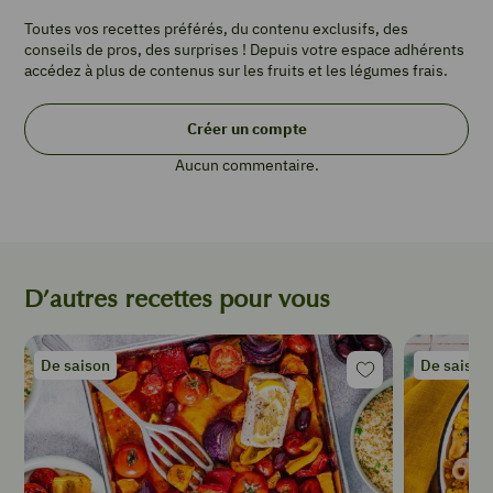
Toutes vos recettes préférés, du contenu exclusifs, des
conseils de pros, des surprises ! Depuis votre espace adhérents
accédez à plus de contenus sur les fruits et les légumes frais.
PORTIONS
4
Créer un compte
4
Aucun commentaire.
poires
½
citron
1
gousse
de
D’autres recettes pour vous
vanille
8
étoiles
De saison
De saison
de
badiane
(anis
étoilée)
4