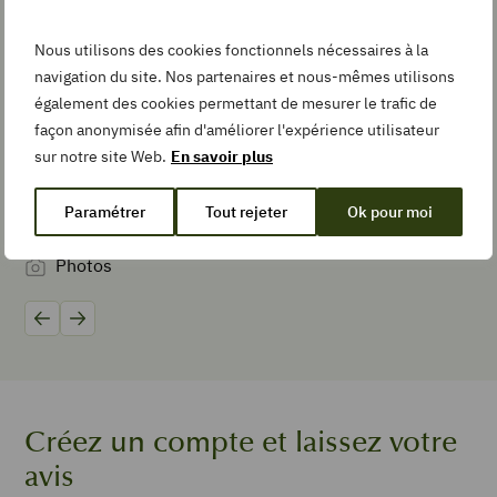
Nous utilisons des cookies fonctionnels nécessaires à la
navigation du site. Nos partenaires et nous-mêmes utilisons
Pin
Recipe
également des cookies permettant de mesurer le trafic de
façon anonymisée afin d'améliorer l'expérience utilisateur
sur notre site Web.
En savoir plus
Add
Paramétrer
Tout rejeter
Ok pour moi
to
Préparer une eau aromatisée aux fruits,
Pocher de
Collection
aux légumes
Photos
Photos
Précédent
Suivant
TEMPS DE
PRÉPARATION
minutes
20
min
TEMPS DE
Créez un compte et laissez votre
CUISSON
avis
minutes
20
min