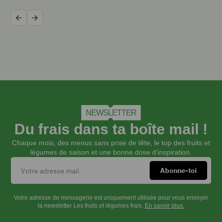
minutes
dans
Précédent
Suivant
l’eau
bouillante.
Mixer
et
ajouter
la
betterave
cuite
en
NEWSLETTER
morceaux,
Du frais dans ta boîte mail !
mixer
à
Chaque mois, des menus sans prise de tête, le top des fruits et
nouveau
légumes de saison et une bonne dose d’inspiration.
jusqu’à
l’obtention
d’une
purée
Votre adresse de messagerie est uniquement utilisée pour vous envoyer
bien
la newsletter Les fruits et légumes frais.
En savoir plus.
lisse.