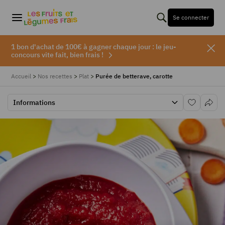
Se connecter
1 bon d'achat de 100€ à gagner chaque jour : le jeu-
concours vite fait, bien frais !
Accueil
>
Nos recettes
>
Plat
>
Purée de betterave, carotte
Informations