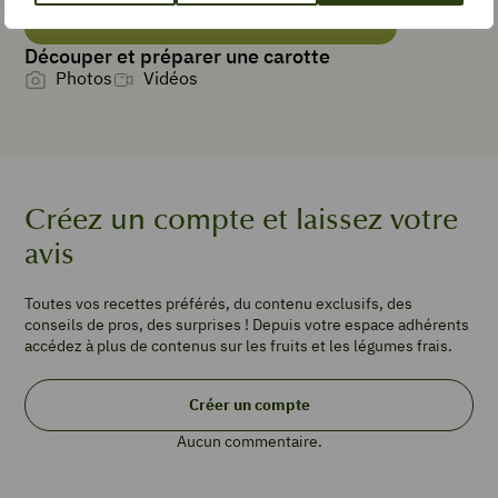
PRÉPARATION
minutes
5
min
Découper et préparer une carotte
TEMPS DE
Photos
Vidéos
CUISSON
minutes
10
min
TYPE DE PLAT
Créez un compte et laissez votre
Purée
avis
PORTIONS
Toutes vos recettes préférés, du contenu exclusifs, des
4
portions
conseils de pros, des surprises ! Depuis votre espace adhérents
300
accédez à plus de contenus sur les fruits et les légumes frais.
g
carottes
Créer un compte
100
g
Aucun commentaire.
betterave
cuite