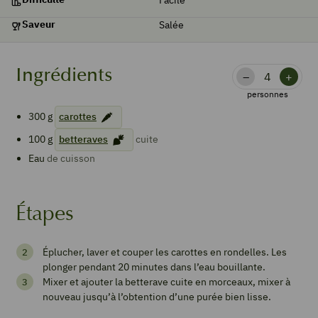
Saveur
Salée
Ingrédients
–
+
personnes
300
g
carottes
100
g
betteraves
cuite
Eau
de cuisson
Étapes
Purée
Éplucher, laver et couper les carottes en rondelles. Les
de
plonger pendant 20 minutes dans l’eau bouillante.
betterave,
Mixer et ajouter la betterave cuite en morceaux, mixer à
nouveau jusqu’à l’obtention d’une purée bien lisse.
carotte