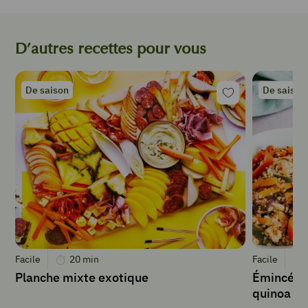
Eau
de
cuisson
D’autres recettes pour vous
INSTRUCTIONS
De saison
De saison
Éplucher,
laver
et
couper
les
carottes
en
rondelles.
Les
Facile
20
min
Facile
plonger
Planche mixte exotique
Émincé de
pendant
quinoa
20