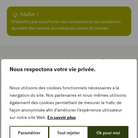
Malin !
Imprimer
N’hésitez pas à parfumer ses compotes et ses purées en
la
ajoutant des herbes aromatiques cuites et mixées.
recette
Pin
Les gestes simples pour la
Recipe
Nous respectons votre vie privée.
recette
Nous utilisons des cookies fonctionnels nécessaires à la
Add
to
navigation du site. Nos partenaires et nous-mêmes utilisons
Collection
également des cookies permettant de mesurer le trafic de
façon anonymisée afin d'améliorer l'expérience utilisateur
sur notre site Web.
En savoir plus
TEMPS DE
Paramétrer
Tout rejeter
Ok pour moi