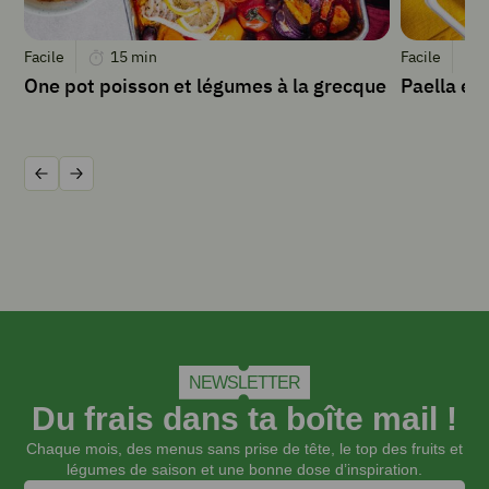
pour
récupérer
Facile
15
min
Facile
le
One pot poisson et légumes à la grecque
Paella ex
zeste
(petite
peau
très
fine
Précédent
Suivant
et
parfumée).
Tapisse
chaque
biscuit
d'un
fond
de
NEWSLETTER
chantilly.
Du frais dans ta boîte mail !
Dispose
les
Chaque mois, des menus sans prise de tête, le top des fruits et
framboises
légumes de saison et une bonne dose d’inspiration.