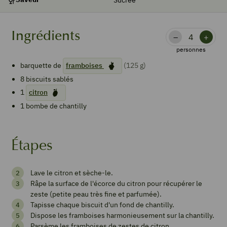
Ingrédients
–
+
personnes
barquette de
framboises
(125 g)
8
biscuits sablés
1
citron
1
bombe de chantilly
Étapes
Mini-
Lave le citron et sèche-le.
tartelette
Râpe la surface de l'écorce du citron pour récupérer le
framboises
zeste (petite peau très fine et parfumée).
Tapisse chaque biscuit d'un fond de chantilly.
chantilly
Dispose les framboises harmonieusement sur la chantilly.
Parsème les framboises de zestes de citron.