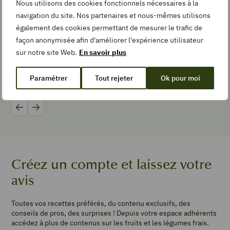
10
min
Nous utilisons des cookies fonctionnels nécessaires à la
navigation du site. Nos partenaires et nous-mêmes utilisons
également des cookies permettant de mesurer le trafic de
TYPE DE PLAT
façon anonymisée afin d'améliorer l'expérience utilisateur
Pâtisserie
sur notre site Web.
En savoir plus
Préparer une eau aromatisée aux fruits,
Congeler l
aux légumes
Photos
Paramétrer
Tout rejeter
Ok pour moi
Photos
PORTIONS
4
barquette
Précédent
Suivant
de
framboises
(125
g)
Créez un compte et laissez votre
8
biscuits
avis
sablés
1
Toutes vos recettes préférés, du contenu exclusifs, des
citron
conseils de pros, des surprises ! Depuis votre espace adhérents
1
accédez à plus de contenus sur les fruits et les légumes frais.