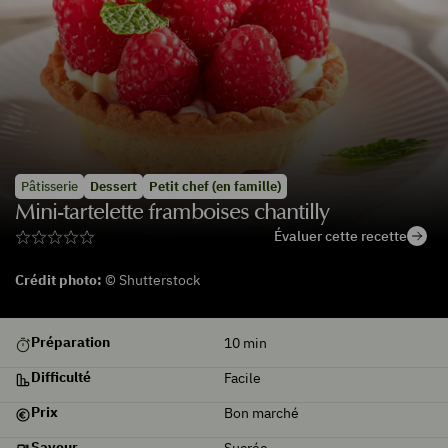
Pâtisserie
Dessert
Petit chef (en famille)
Mini-tartelette framboises chantilly
Évaluer cette recette
Crédit photo:
© Shutterstock
De
Préparation
10
min
saison
Difficulté
Facile
Prix
Bon marché
Saveur
Sucrée