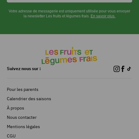
INSTRUCTIONS
Votre adresse de messagerie est uniquement utilisée pour vous envoyer
la newsletter Les fruits et légumes frais.
En savoir plus.
Peler
la
betterave
et
la
tailler
Suivez nous sur :
en
tranches
fines,
dans
Pour les parents
la
Calendrier des saisons
longueur,
À propos
à
la
Nous contacter
mandoline.
Mentions légales
Poêler
CGU
rapidement