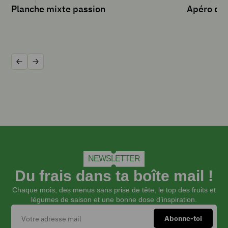
Planche mixte passion
Apéro dé
2
c
à
s
de
vinaigre
Précédent
Suivant
1
c
à
s
de
sucre
semoule
20
NEWSLETTER
cl
de
Du frais dans ta boîte mail !
jus
Chaque mois, des menus sans prise de tête, le top des fruits et
de
légumes de saison et une bonne dose d’inspiration.
cranberries