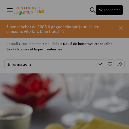
Se connecter
1 bon d'achat de 100€ à gagner chaque jour : le jeu-
concours vite fait, bien frais !
Accueil
>
Nos recettes
>
Bouchée
>
Roulé de betterave crapaudine,
Saint-Jacques et laque cranberries
Informations