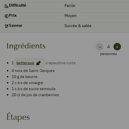
Difficulté
Facile
Prix
Moyen
Saveur
Sucrée & salée
Ingrédients
–
+
personnes
1
betterave
crapaudine cuite
4
noix de Saint-Jacques
10
g de
beurre
2
c à s de
vinaigre
1
c à s de
sucre semoule
20
cl de
jus de cranberries
Étapes