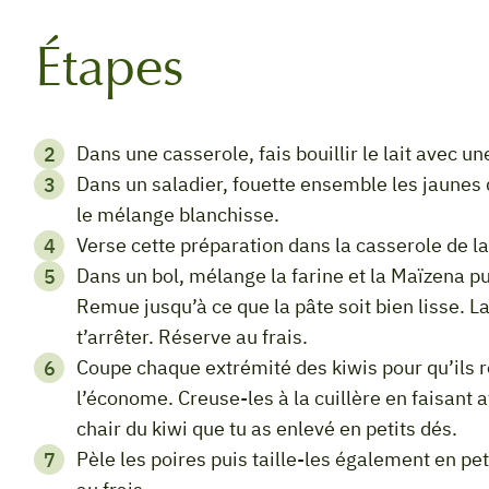
Étapes
Dans une casserole, fais bouillir le lait avec 
Dans un saladier, fouette ensemble les jaunes d’œufs avec le reste du sucre jusqu’à ce que
le mélange blanchisse.
Verse cette préparation dans la casserole de l
Dans un bol, mélange la farine et la Maïzena puis incorpore-les au mélange précédent.
Remue jusqu’à ce que la pâte soit bien lisse. L
t’arrêter. Réserve au frais.
Coupe chaque extrémité des kiwis pour qu’ils ressemblent à des petits tonneaux. Pèle-les à
l’économe. Creuse-les à la cuillère en faisant at
chair du kiwi que tu as enlevé en petits dés.
Pèle les poires puis taille-les également en petits dés. Dépose-les dans un bol et réserve-les