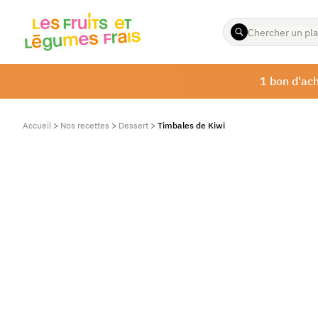
ENTREZ
LES
TERMES
À
1 bon d'ach
RECHERCHER
Accueil
>
Nos recettes
>
Dessert
>
Timbales de Kiwi