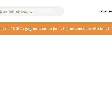
Recette
at de 100€ à gagner chaque jour : le jeu-concours vite fait, bi