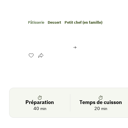
Pâtisserie
Dessert
Petit chef (en famille)
Timbales de Kiwi
Évaluer cette recette
Se
Crédit photo:
© F. Raimbault – JC Amiel – O. Souksisavan
connecter
Préparation
Temps de cuisson
40
20
min
min