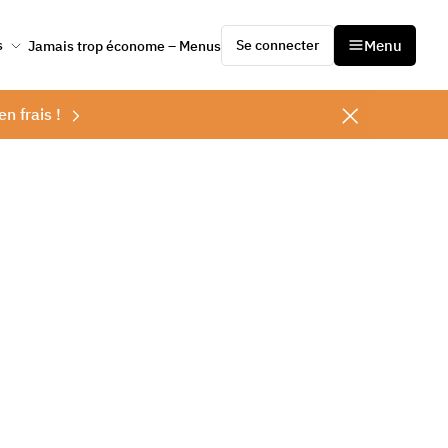
Se connecter
Menu
s
Jamais trop économe – Menus
en frais !