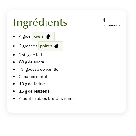
Ingrédients
4
personnes
Timbales
4
gros
kiwis
de
2
grosses
poires
Kiwi
250
g de
lait
80
g de
sucre
½
gousse de
vanille
2
jaunes d’œuf
Imprimer
10
g de
farine
la
15
g de
Maïzena
recette
4
petits sablés bretons ronds
Pin
Recipe