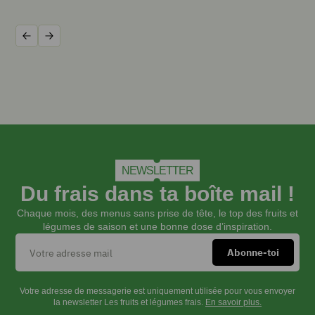
vert
6
cl
Précédent
Suivant
d'
eau
gazeuse
feuilles
de
menthe
fraîche
Des
NEWSLETTER
glaçons
Du frais dans ta boîte mail !
Chaque mois, des menus sans prise de tête, le top des fruits et
INSTRUCTIONS
légumes de saison et une bonne dose d’inspiration.
Piler
quelques
Votre adresse de messagerie est uniquement utilisée pour vous envoyer
la newsletter Les fruits et légumes frais.
En savoir plus.
glaçons