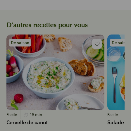
sirop
de
canne
D’autres recettes pour vous
4
cl
de
jus
De saison
De saison
de
concombre
fraîchement
centrifugé
1
rondelle
de
concombre
1
trait
de
Facile
15
min
Facile
jus
Cervelle de canut
Salade fr
de
citron