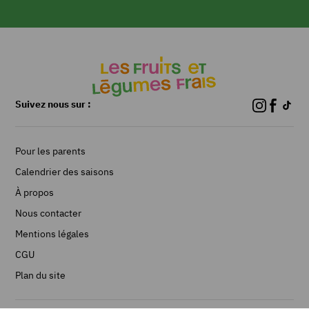
dans
un
verre.
Ajouter
le
jus
de
Suivez nous sur :
citron
vert
et
Pour les parents
les
feuilles
Calendrier des saisons
de
À propos
menthe.
Nous contacter
Verser
le
Mentions légales
rhum,
CGU
le
sirop
Plan du site
de
canne