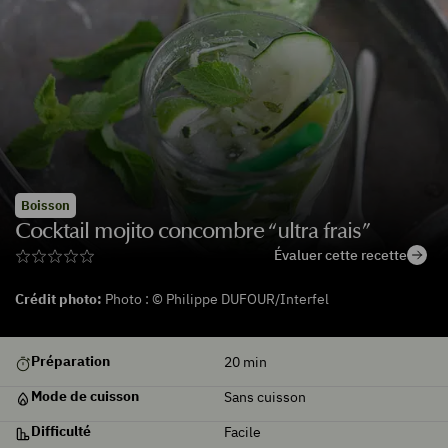
Boisson
Cocktail mojito concombre “ultra frais”
Évaluer cette recette
Crédit photo:
Photo : © Philippe DUFOUR/Interfel
De
Préparation
20
min
saison
Mode de cuisson
Sans cuisson
Difficulté
Facile