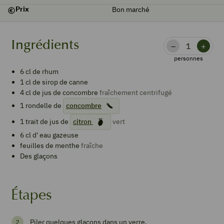
Prix
Bon marché
Ingrédients
–
+
personnes
6
cl de
rhum
1
cl de
sirop de canne
4
cl de
jus de concombre
fraîchement centrifugé
1
rondelle de
concombre
1
trait de jus de
citron
vert
6
cl d'
eau gazeuse
feuilles de
menthe
fraîche
Des
glaçons
Étapes
Piler quelques glaçons dans un verre.