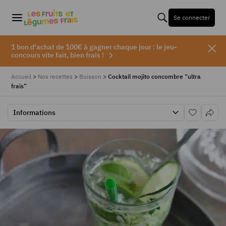
Se connecter
1 bon d'achat de 100€ à gagner chaque jour : le jeu-
concours vite fait, bien frais !
Accueil
>
Nos recettes
>
Boisson
>
Cocktail mojito concombre “ultra
frais”
Informations