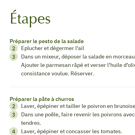
Étapes
Préparer le pesto de la salade
Eplucher et dégermer l’ail
Dans un mixeur, déposer la salade en morceaux, la gousse d’ail, et les pignons depin. Mixer.
Ajouter le parmesan râpé et verser l’huile d’oliv
consistance voulue. Réserver.
Préparer la pâte à churros
Laver, épépiner et tailler le poivron en brunoise
Dans une poêle, faire revenir les poivrons avec un filet d’huile d’olive jusqu’à ce qu’ils soient
tendres.
Laver, épépiner et concasser les tomates.