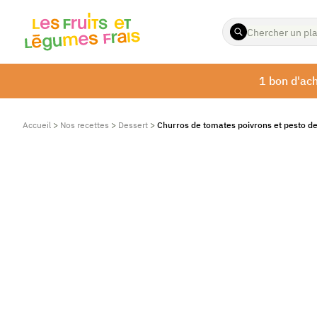
ENTREZ
LES
TERMES
À
1 bon d'ach
RECHERCHER
Accueil
>
Nos recettes
>
Dessert
>
Churros de tomates poivrons et pesto d