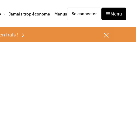
Se connecter
Menu
s
Jamais trop économe – Menus
en frais !