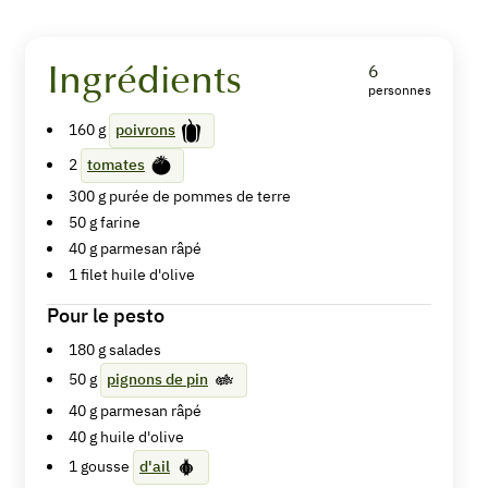
Ingrédients
6
personnes
Churros
160
g
poivrons
de
2
tomates
tomates
300
g
purée de pommes de terre
50
g
farine
poivrons
40
g
parmesan râpé
et
1
filet
huile d'olive
pesto
Pour le pesto
de
180
g
salades
50
g
pignons de pin
salade
40
g
parmesan râpé
40
g
huile d'olive
1
gousse
d'ail