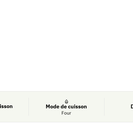
vrons et pesto
isson
Mode de cuisson
Four