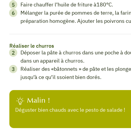
Faire chauffer l’huile de friture à180°C.
Mélanger la purée de pommes de terre, la farine et le parmesan jusqu’à l’obtention d’une
préparation homogène. Ajouter les poivrons cu
Réaliser le churros
Déposer la pâte à churros dans une poche à douille munie d’une douille large et cannelée ou
dans un appareil à churros.
Réaliser des «bâtonnets » de pâte et les plonger dans l’huile de friture pendant 2 à 3 minutes
jusqu’à ce qu’il ssoient bien dorés.
Malin !
Déguster bien chauds avec le pesto de salade !