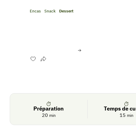
Encas
Snack
Dessert
Churros de tomates poi
de salade
Évaluer cette recette
Se
Crédit photo:
©Amélie ROCHE/Interfel
connecter
De
saison
Préparation
Temps de cu
20
15
min
min