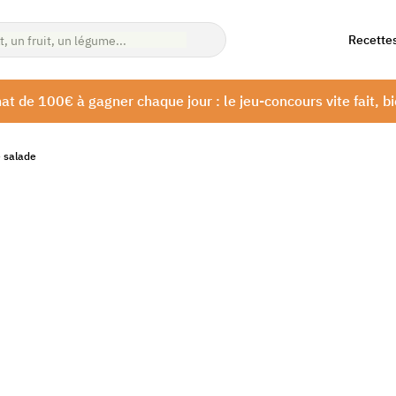
Recette
at de 100€ à gagner chaque jour : le jeu-concours vite fait, bi
e salade