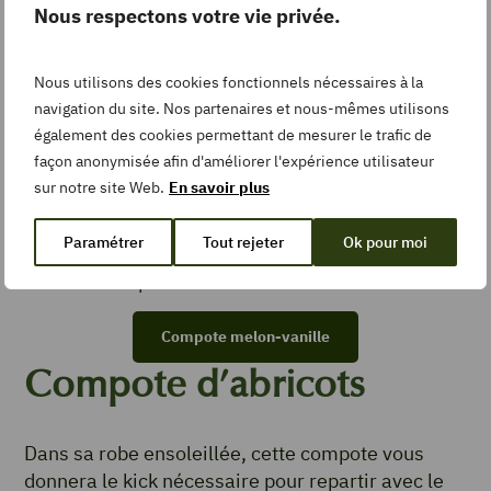
Nous respectons votre vie privée.
© Agence CRU – Interfel
Nous utilisons des cookies fonctionnels nécessaires à la
navigation du site. Nos partenaires et nous-mêmes utilisons
également des cookies permettant de mesurer le trafic de
Compote melon-vanille
façon anonymisée afin d'améliorer l'expérience utilisateur
sur notre site Web.
En savoir plus
Pour changer de la traditionnelle compote de
Paramétrer
Tout rejeter
Ok pour moi
pomme, testez cette variante estivale au
melon
,
relevé d’une pointe de vanille.
Compote melon-vanille
Compote d’abricots
Dans sa robe ensoleillée, cette compote vous
donnera le kick nécessaire pour repartir avec le