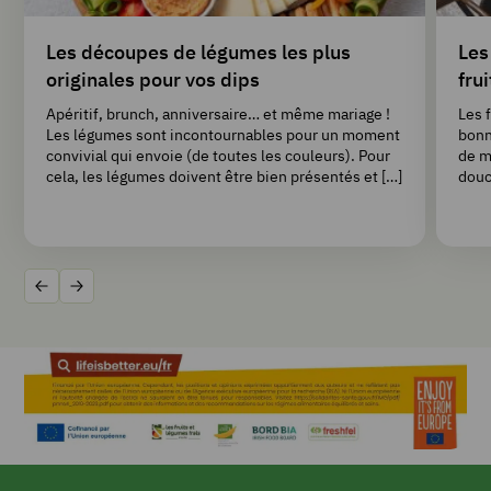
Les découpes de légumes les plus
Les
originales pour vos dips
fru
Apéritif, brunch, anniversaire… et même mariage !
Les f
Les légumes sont incontournables pour un moment
bonn
convivial qui envoie (de toutes les couleurs). Pour
de m
cela, les légumes doivent être bien présentés et […]
douc
Précédent
Suivant