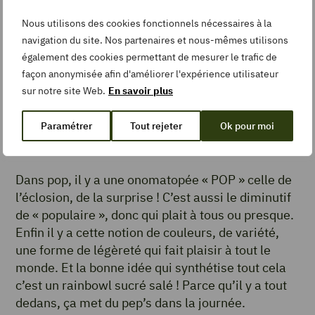
Nous utilisons des cookies fonctionnels nécessaires à la
navigation du site. Nos partenaires et nous-mêmes utilisons
également des cookies permettant de mesurer le trafic de
façon anonymisée afin d'améliorer l'expérience utilisateur
sur notre site Web.
En savoir plus
Paramétrer
Tout rejeter
Ok pour moi
© Agence CRU/Interfel
Dans pop, il y a une onomatopée « POP » celle de
l’éclosion, de la surprise ! C’est aussi le diminutif
de « populaire », donc qui plait à tous ou presque.
Enfin il y a cette notion de couleurs, de variété,
une forme de légèreté qui fait plaisir à tout le
monde. Et la bonne idée qui synthétise tout cela
c’est un rainbowl sucré salé ! Parce qu’il y a tout
dedans, ça met du pep’s dans la journée.