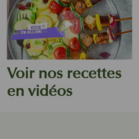
L
i
r
e
l
a
v
Voir nos recettes
i
d
en vidéos
é
o