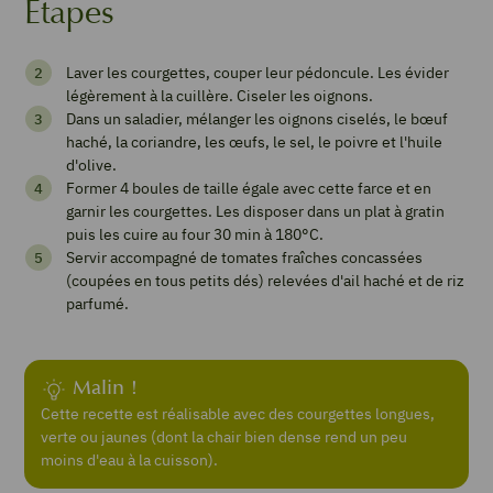
Étapes
Courgettes
Laver les courgettes, couper leur pédoncule. Les évider
farcies
légèrement à la cuillère. Ciseler les oignons.
Dans un saladier, mélanger les oignons ciselés, le bœuf
au
haché, la coriandre, les œufs, le sel, le poivre et l'huile
bœuf
d'olive.
Former 4 boules de taille égale avec cette farce et en
et
garnir les courgettes. Les disposer dans un plat à gratin
à
puis les cuire au four 30 min à 180°C.
Servir accompagné de tomates fraîches concassées
la
(coupées en tous petits dés) relevées d'ail haché et de riz
coriandre
parfumé.
Malin !
Imprimer
la
Cette recette est réalisable avec des courgettes longues,
recette
verte ou jaunes (dont la chair bien dense rend un peu
moins d'eau à la cuisson).