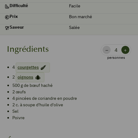
Difficulté
Facile
Prix
Bon marché
Saveur
Salée
Ingrédients
–
+
personnes
4
courgettes
2
oignons
500
g
de bœuf haché
2
œufs
4
pincées
de coriandre en poudre
2
c. à soupe
d'huile d'olive
Sel
Poivre