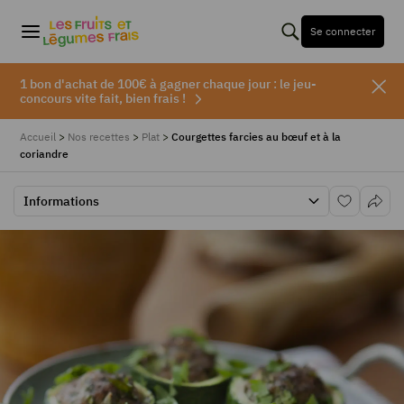
Se connecter
1 bon d'achat de 100€ à gagner chaque jour : le jeu-
concours vite fait, bien frais !
Accueil
>
Nos recettes
>
Plat
>
Courgettes farcies au bœuf et à la
coriandre
Informations