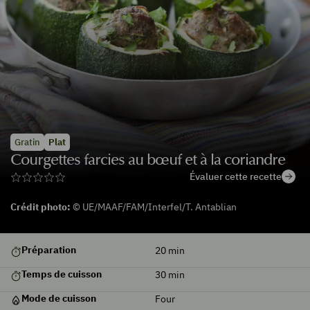
Gratin
Plat
Courgettes farcies au bœuf et à la coriandre
Évaluer cette recette
Crédit photo:
© UE/MAAF/FAM/Interfel/T. Antablian
De
Préparation
20
min
saison
Temps de cuisson
30
min
Mode de cuisson
Four