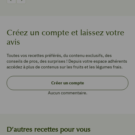
Précédent
Suivant
TYPE DE PLAT
Gratin
PORTIONS
Créez un compte et laissez votre
4
avis
4
courgettes
Toutes vos recettes préférés, du contenu exclusifs, des
2
conseils de pros, des surprises ! Depuis votre espace adhérents
oignon
accédez à plus de contenus sur les fruits et les légumes frais.
500
g
Créer un compte
de
bœuf
Aucun commentaire.
haché
2
œufs
4
pincées
D’autres recettes pour vous
de
coriandre