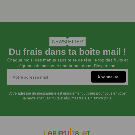
pédoncule.
Les
évider
légèrement
à
la
NEWSLETTER
cuillère.
Ciseler
Du frais dans ta boîte mail !
les
Chaque mois, des menus sans prise de tête, le top des fruits et
oignons.
légumes de saison et une bonne dose d’inspiration.
Dans
un
saladier,
mélanger
Votre adresse de messagerie est uniquement utilisée pour vous envoyer
les
la newsletter Les fruits et légumes frais.
En savoir plus.
oignons
ciselés,
le
bœuf
haché,
la