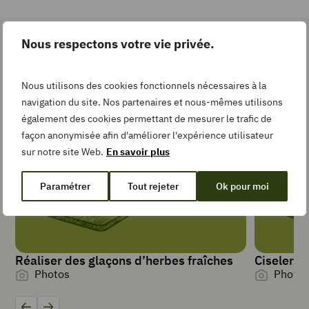
Pin
Recipe
Nous respectons votre vie privée.
Les gestes simples pour la
recette
Nous utilisons des cookies fonctionnels nécessaires à la
Add
to
navigation du site. Nos partenaires et nous-mêmes utilisons
Collection
également des cookies permettant de mesurer le trafic de
façon anonymisée afin d'améliorer l'expérience utilisateur
sur notre site Web.
En savoir plus
TEMPS DE
Paramétrer
Tout rejeter
Ok pour moi
PRÉPARATION
minutes
20
min
TEMPS DE
CUISSON
Réaliser des glaçons d’herbes fraîches
Ciseler le
minutes
30
min
Photos
Photos