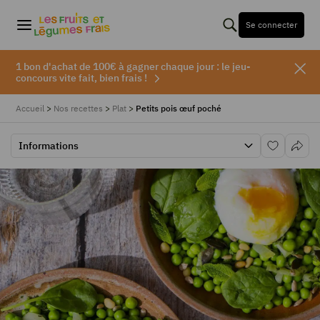
Se connecter
1 bon d'achat de 100€ à gagner chaque jour : le jeu-
concours vite fait, bien frais !
Accueil
>
Nos recettes
>
Plat
>
Petits pois œuf poché
Informations