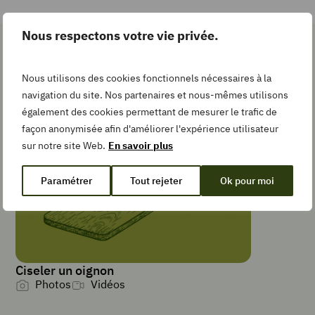
Nous respectons votre vie privée.
Les gestes simples pour la
TEMPS DE
PRÉPARATION
Nous utilisons des cookies fonctionnels nécessaires à la
recette
minutes
15
min
navigation du site. Nos partenaires et nous-mêmes utilisons
TEMPS DE
également des cookies permettant de mesurer le trafic de
CUISSON
façon anonymisée afin d'améliorer l'expérience utilisateur
minutes
15
min
sur notre site Web.
En savoir plus
Paramétrer
Tout rejeter
Ok pour moi
TYPE DE PLAT
Plat principal
PORTIONS
4
personnes
Ciseler un oignon
Photos
Vidéos
4
œufs