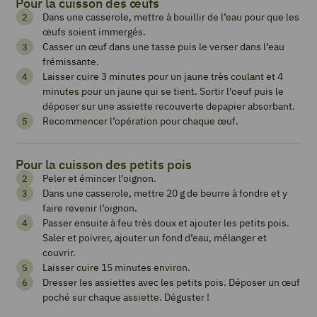
Pour la cuisson des œufs
pois
Dans une casserole, mettre à bouillir de l’eau pour que les
œuf
œufs soient immergés.
Casser un œuf dans une tasse puis le verser dans l’eau
poché
frémissante.
Laisser cuire 3 minutes pour un jaune très coulant et 4
minutes pour un jaune qui se tient. Sortir l'oeuf puis le
déposer sur une assiette recouverte depapier absorbant.
Imprimer
Recommencer l’opération pour chaque œuf.
la
recette
Pour la cuisson des petits pois
Peler et émincer l’oignon.
Dans une casserole, mettre 20 g de beurre à fondre et y
Pin
faire revenir l’oignon.
Recipe
Passer ensuite à feu très doux et ajouter les petits pois.
Saler et poivrer, ajouter un fond d’eau, mélanger et
couvrir.
Laisser cuire 15 minutes environ.
Add
Dresser les assiettes avec les petits pois. Déposer un œuf
to
poché sur chaque assiette. Déguster !
Collection