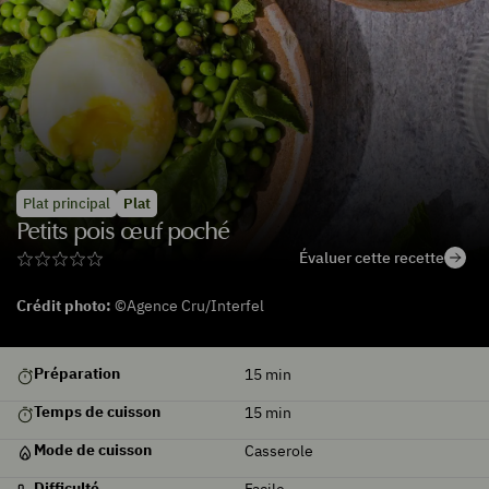
Plat principal
Plat
Petits pois œuf poché
Évaluer cette recette
Crédit photo:
©Agence Cru/Interfel
De
Préparation
15
min
saison
Temps de cuisson
15
min
Mode de cuisson
Casserole
Difficulté
Facile