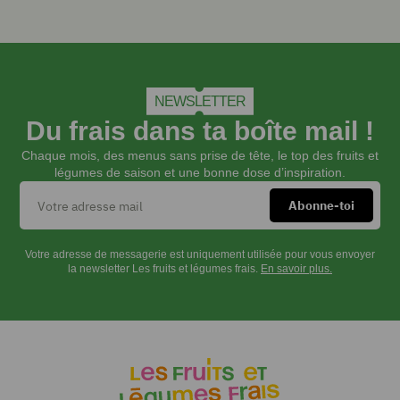
tasse
puis
le
verser
dans
l’eau
NEWSLETTER
frémissante.
Du frais dans ta boîte mail !
Laisser
Chaque mois, des menus sans prise de tête, le top des fruits et
cuire
légumes de saison et une bonne dose d’inspiration.
3
minutes
pour
un
jaune
Votre adresse de messagerie est uniquement utilisée pour vous envoyer
très
la newsletter Les fruits et légumes frais.
En savoir plus.
coulant
et
4
minutes
pour
un