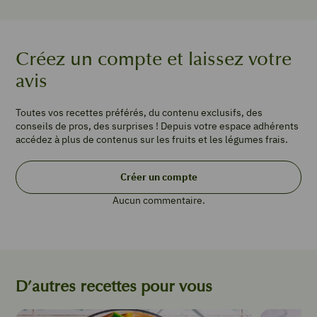
400
g
de
petits
Créez un compte et laissez votre
pois
avis
1
oignon
200
Toutes vos recettes préférés, du contenu exclusifs, des
g
conseils de pros, des surprises ! Depuis votre espace adhérents
de
accédez à plus de contenus sur les fruits et les légumes frais.
beurre
sel
Créer un compte
poivre
Aucun commentaire.
INSTRUCTIONS
D’autres recettes pour vous
Pour
la
cuisson