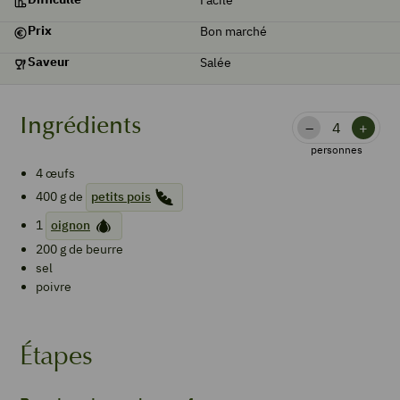
Prix
Bon marché
Saveur
Salée
Ingrédients
–
+
personnes
4
œufs
400
g de
petits pois
1
oignon
200
g de
beurre
sel
poivre
Étapes
Petits