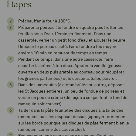
Étapes
Feuilleté
Préchauffer le four à 180°C.
de
Préparer le poireau : le fendre en quatre puis frotter les
St
feuilles sous l’eau. L’émincer finement. Dans une
casserole, verser un petit fond d’eau et ajouter le beurre.
Jacques
Déposer le poireau ciselé. Faire fondre à feu moyen
au
environ 10 min en remuant de temps en temps.
Pendant ce temps, dans une autre casserole, faire
poireau
chauffer la crème à feu doux. Ajouter la vanille (gousse
ouverte en deux puis grattée au couteau pour récupérer
5
from 1 vote
les graines parfumées) et le curcuma. Saler, poivrer.
Dans des ramequins (à crème brûlée ou autre), déposer
les St Jacques entières, un peu de fondue de poireau et
verser un peu de crème (de façon à ce que tout le fond du
Imprimer
ramequin soit couvert).
la
Tailler dans la pâte feuilletée des disques à la taille des
recette
ramequins puis les disposer dessus (appuyer fermement
sur les bords pour que les disques de pâte ferment bien le
ramequin, comme des couvercles).
Badigeonner les « couvercles » de jaune d’œuf, au