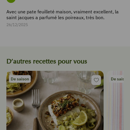
de
Avec une pate feuilleté maison, vraiment excellent, la
crème
saint jacques a parfumé les poireaux, très bon.
fraîche
1
26/12/2025
gousse
de
vanille
1
pincée
D’autres recettes pour vous
de
curcuma
1
œuf
De saison
De saison
Sel
Poivre
INSTRUCTIONS