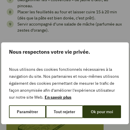
Pin
pinceau.
Recipe
Placer les feuilletés au four et laisser cuire 15 à 20 min
(dès que la pâte est bien dorée, c’est prêt).
Servir accompagné d’une salade de mâche (parfumée aux
zestes d’orange).
Add
to
Collection
Nous respectons votre vie privée.
Les gestes simples pour la
Nous utilisons des cookies fonctionnels nécessaires à la
recette
TEMPS DE
navigation du site. Nos partenaires et nous-mêmes utilisons
PRÉPARATION
également des cookies permettant de mesurer le trafic de
minutes
20
min
façon anonymisée afin d'améliorer l'expérience utilisateur
TEMPS DE
sur notre site Web.
En savoir plus
CUISSON
minutes
30
min
Paramétrer
Tout rejeter
Ok pour moi
TYPE DE PLAT