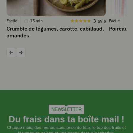
Préchauffer
le
four
3 avis
Facile
15
min
Facile
à
Crumble de légumes, carotte, cabillaud,
Poireaux 
180°C.
amandes
Préparer
le
poireau :
le
Précédent
Suivant
fendre
en
quatre
puis
frotter
les
feuilles
sous
NEWSLETTER
l’eau.
Du frais dans ta boîte mail !
L’émincer
finement.
Chaque mois, des menus sans prise de tête, le top des fruits et
Dans