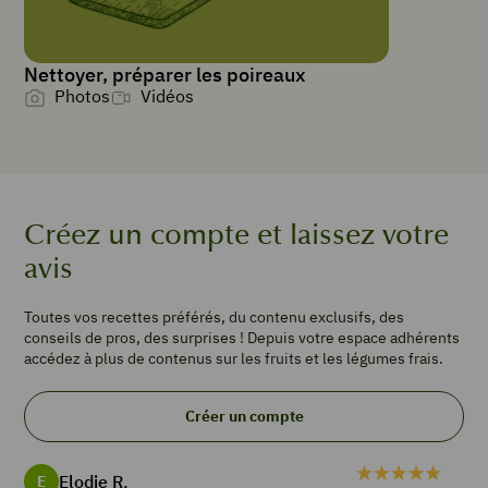
Gratin
Nettoyer, préparer les poireaux
PORTIONS
Photos
Vidéos
4
1
pâte
feuilletée
1
Créez un compte et laissez votre
poireau
8
avis
noix
de
Toutes vos recettes préférés, du contenu exclusifs, des
St
conseils de pros, des surprises ! Depuis votre espace adhérents
Jacques
accédez à plus de contenus sur les fruits et les légumes frais.
20
g
Créer un compte
de
beurre
25
Elodie R.
E
cl