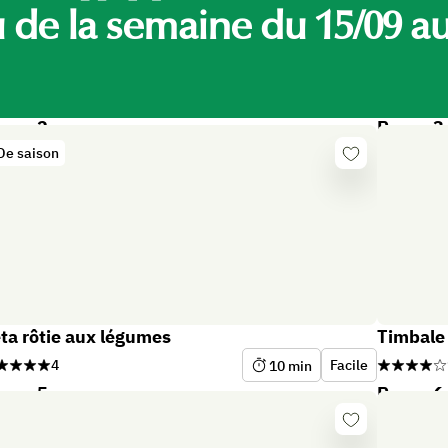
Jama
de la semaine du 15/09 au
trop
pas 2
Repas 3
De saison
Se
er
connecter
éco
ta rôtie aux légumes
Timbale 
4
Facile
10
min
pas 5
Repas 6
Se