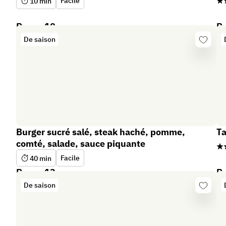
Facile
10
min
Repas 10
R
De saison
Se
connect
Burger sucré salé, steak haché, pomme,
Ta
comté, salade, sauce piquante
Facile
40
min
Repas 13
R
De saison
Se
connect