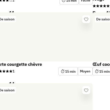
2
Facile
15
min
epas 11
Repas 1
De saison
De sais
Se
er
connecter
rte courgette chèvre
Œuf coc
1
Moyen
15
min
15
min
epas 14
De saison
Se
er
connecter