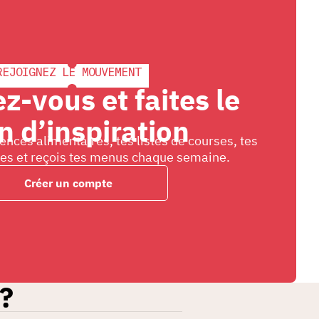
REJOIGNEZ LE MOUVEMENT
z-vous et faites le
n d’inspiration
ences alimentaires, tes listes de courses, tes
ées et reçois tes menus chaque semaine.
Créer un compte
?