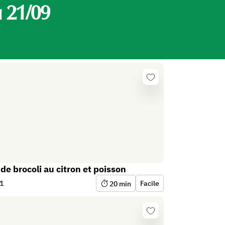
is
 21/09
Se
connecter
nome
de brocoli au citron et poisson
1
Facile
20
min
Se