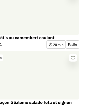
connecter
rôtis au camembert coulant
1
Facile
20
min
on
Se
connecter
 façon Gözleme salade feta et oignon