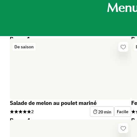
Menu 
Repas 1
Re
De saison
Se
connect
Salade de melon au poulet mariné
Fe
2
Facile
20
min
Repas 4
Re
Se