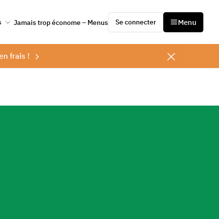
Se connecter
Menu
s
Jamais trop économe – Menus
en frais !