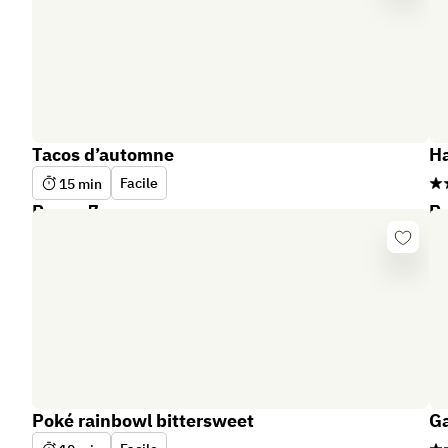
connect
Tacos d’automne
Ha
Facile
15
min
Repas 7
Re
Se
connect
Poké rainbowl bittersweet
Ga