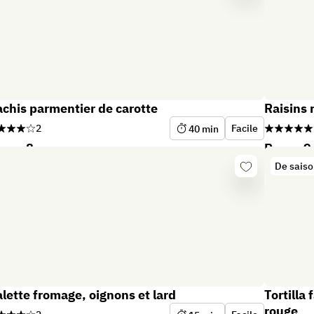
er
connecter
chis parmentier de carotte
Raisins 
2
Facile
40
min
pas 8
Repas 9
De sais
Se
er
connecter
lette fromage, oignons et lard
Tortilla
rouge