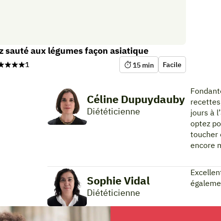
z sauté aux légumes façon asiatique
1
Facile
15
min
Fondante
Céline Dupuydauby
recettes
Diététicienne
jours à l
optez po
toucher 
encore 
Excellen
Sophie Vidal
égalemen
Diététicienne