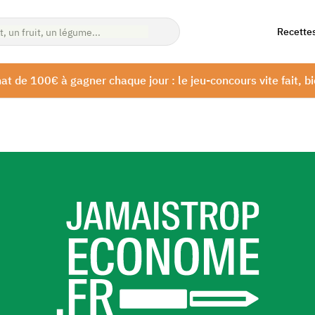
Recette
at de 100€ à gagner chaque jour : le jeu-concours vite fait, bi