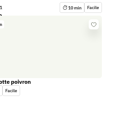
1
Facile
10
min
2
on
Se
connecter
otte poivron
Facile