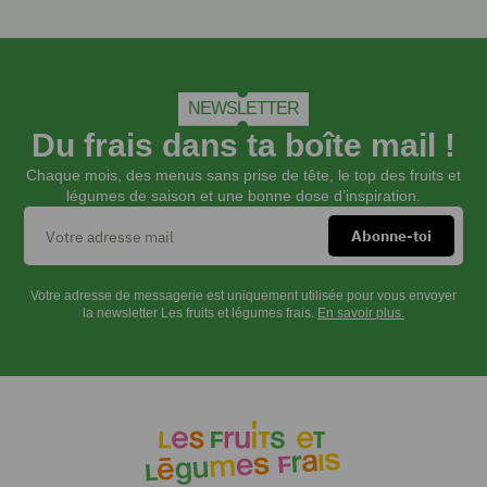
INSTRUCTIONS
Tremper
NEWSLETTER
1
Du frais dans ta boîte mail !
biscuit
cuillère
Chaque mois, des menus sans prise de tête, le top des fruits et
dans
légumes de saison et une bonne dose d’inspiration.
l'eau
sucrée
tiède.
Le
Votre adresse de messagerie est uniquement utilisée pour vous envoyer
couper
la newsletter Les fruits et légumes frais.
En savoir plus.
en
3
parties
et
le
déposer
au