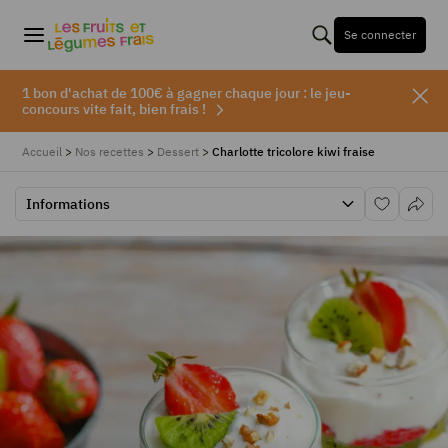
Se connecter
1 bon d'achat de 100€ à gagner chaque jour : le jeu-
concours vite fait, bien frais !
Accueil
>
Nos recettes
>
Dessert
>
Charlotte tricolore kiwi fraise
Informations