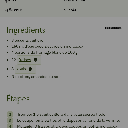
Saveur
Sucrée
personnes
Ingrédients
8
biscuits cuillère
150
ml
d'eau avec 2 sucres en morceaux
4
portions de fromage blanc de 100 g
12
fraises
8
kiwis
Noisettes, amandes ou noix
Étapes
Charlotte
Tremper 1 biscuit cuillère dans l'eau sucrée tiède.
tricolore
Le couper en 3 parties et le déposer au fond de la verrine.
kiwi
Mélanger 3 fraises et 2 kiwis coupés en petits morceaux