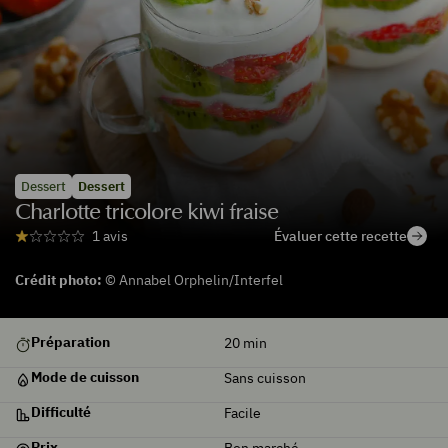
Dessert
Dessert
Charlotte tricolore kiwi fraise
Évaluer cette recette
1 avis
Crédit photo:
© Annabel Orphelin/Interfel
De
Préparation
20
min
saison
Mode de cuisson
Sans cuisson
Difficulté
Facile
Prix
Bon marché