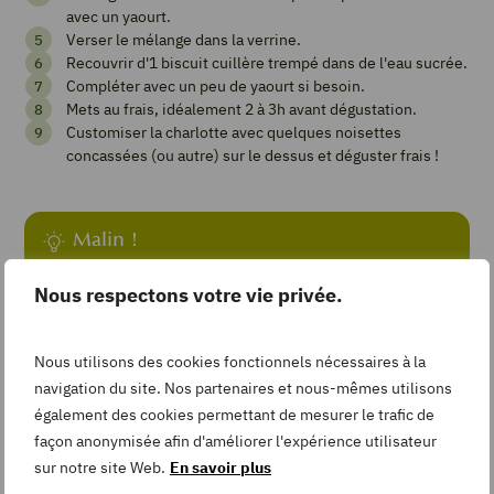
avec un yaourt.
fraise
Verser le mélange dans la verrine.
Recouvrir d'1 biscuit cuillère trempé dans de l'eau sucrée.
1
from 1 vote
Compléter avec un peu de yaourt si besoin.
Mets au frais, idéalement 2 à 3h avant dégustation.
Customiser la charlotte avec quelques noisettes
concassées (ou autre) sur le dessus et déguster frais !
Imprimer
la
recette
Malin !
Teste ta créativité et joue avec les couleurs de ta charlotte
en combinant différents fruits, par exemple framboise et
Nous respectons votre vie privée.
Pin
ananas, mangue et fraise… et en imaginant de nouveaux
Recipe
toppings !
Nous utilisons des cookies fonctionnels nécessaires à la
navigation du site. Nos partenaires et nous-mêmes utilisons
également des cookies permettant de mesurer le trafic de
Add
façon anonymisée afin d'améliorer l'expérience utilisateur
to
Créez un compte et laissez votre
Collection
sur notre site Web.
En savoir plus
avis