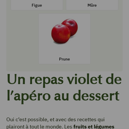
Sa fiche
Sa fiche
Figue
Mûre
Prune
Ses recettes
Sa fiche
Prune
Un repas violet de
l’apéro au dessert
Oui c’est possible, et avec des recettes qui
plairont à tout le monde. Les
fruits et légumes