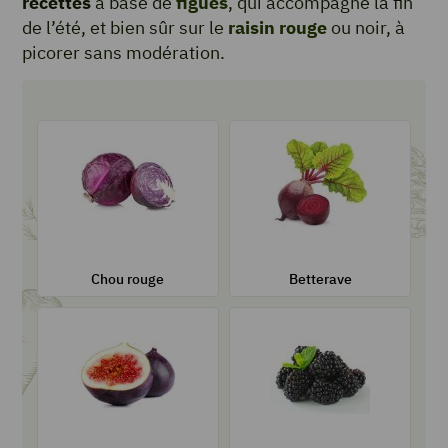
recettes
à base de
figues
, qui accompagne la fin
de l’été, et bien sûr sur le
raisin rouge
ou noir, à
picorer sans modération.
Chou rouge
Betterave
Ses recettes
Ses recettes
Sa fiche
Sa fiche
Chou rouge
Betterave
Figue
Mûre
Ses recettes
Ses recettes