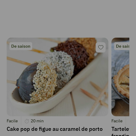
De saison
De saison
Facile
20
min
Facile
Cake pop de figue au caramel de porto
Tartelette
frangipan