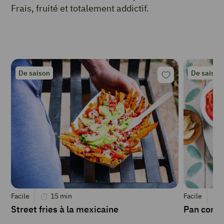
Frais, fruité et totalement addictif.
De saison
De saison
Facile
15
min
Facile
Street fries à la mexicaine
Pan con 