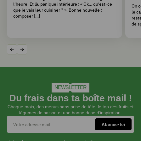
l’heure. Et là, panique intérieure : « Ok… qu’est-ce
On c
que je vais leur cuisiner ? ». Bonne nouvelle :
le c
composer […]
rest
de s
Précédent
Suivant
NEWSLETTER
Du frais dans ta boîte mail !
Chaque mois, des menus sans prise de tête, le top des fruits et
légumes de saison et une bonne dose d’inspiration.