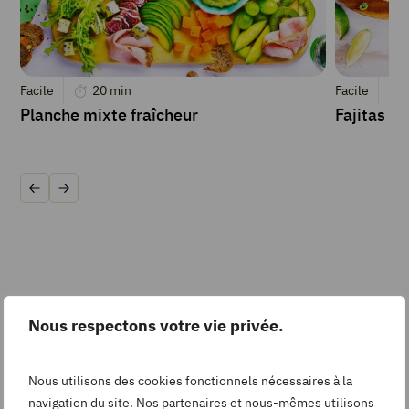
Facile
20
min
Facile
Planche mixte fraîcheur
Fajitas a
Précédent
Suivant
⚽
L’astuce du coach
Nous respectons votre vie privée.
N’oublie pas les
sauces maison
! Un yaourt grec
aux herbes ou une sauce épicée font toujours
Nous utilisons des cookies fonctionnels nécessaires à la
navigation du site. Nos partenaires et nous-mêmes utilisons
fureur pour pimper tes plateaux TV et réveiller les