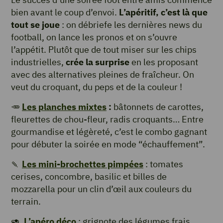
bien avant le coup d’envoi.
L’apéritif, c’est là que
tout se joue
: on débriefe les dernières news du
football, on lance les pronos et on s’ouvre
l’appétit. Plutôt que de tout miser sur les chips
industrielles,
crée la surprise
en les proposant
avec des alternatives pleines de fraîcheur. On
veut du croquant, du peps et de la couleur !
🥕
Les planches mixtes
:
bâtonnets de carottes,
fleurettes de chou-fleur, radis croquants… Entre
gourmandise et légèreté, c’est le combo gagnant
pour débuter la soirée en mode “échauffement”.
🍡
Les mini-brochettes pimpées
: tomates
cerises, concombre, basilic et billes de
mozzarella pour un clin d’œil aux couleurs du
terrain.
🥑
L’apéro déco
: grignote des légumes frais