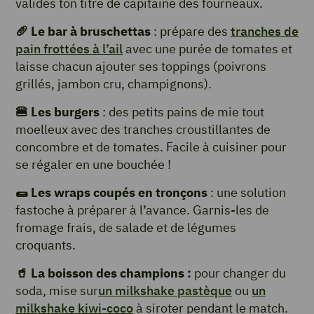
valides ton titre de capitaine des fourneaux.
🥖 Le bar à bruschettas
: prépare des
tranches de
pain frottées à l’ail
avec une purée de tomates et
laisse chacun ajouter ses toppings (poivrons
grillés, jambon cru, champignons).
🍔 Les
burgers
: des petits pains de mie tout
moelleux avec des tranches croustillantes de
concombre et de tomates. Facile à cuisiner pour
se régaler en une bouchée !
🌯 Les wraps coupés en tronçons
: une solution
fastoche à préparer à l’avance. Garnis-les de
fromage frais, de salade et de légumes
croquants.
🥤 La boisson des champions :
pour changer du
soda, mise sur
un milkshake pastèque
ou
un
milkshake kiwi-coco
à siroter pendant le match.