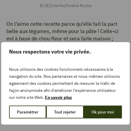
© UE/Interfel/Amélie Roche
On l’aime cette recette parce qu’elle fait la part
belle aux légumes, même pour la pâte ! Celle-ci
est à base de chou fleur et sera faite maison ;
astuce healthy que vous pouvez reprendre pour
Nous respectons votre vie privée.
toutes vos tartes salées, flammekueches, pizzas
ou petits fours.
Nous utilisons des cookies fonctionnels nécessaires à la
Avec la
pizza aux légumes grillés et scamorza
,
navigation du site. Nos partenaires et nous-mêmes utilisons
voyage culinaire en Italie garanti.
également des cookies permettant de mesurer le trafic de
(Si vous ne trouvez pas de scamorza, vous pouvez
façon anonymisée afin d'améliorer l'expérience utilisateur
sur notre site Web.
En savoir plus
le remplacer par de la mozzarella ou de la
burrata).
Paramétrer
Tout rejeter
Ok pour moi
Des lasagnes végétariennes