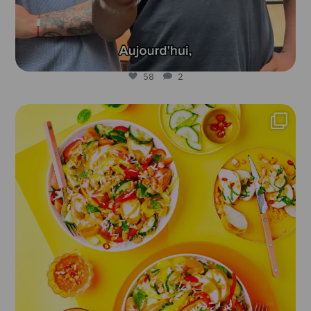
58
2
lesfruitsetlegumesfrais
Juil 30