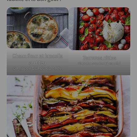
Choux fleur et brocolis
Tomates rôties
au bleu
© Julie Mechali/Interfel
© Philippe DUFOUR/Interfel