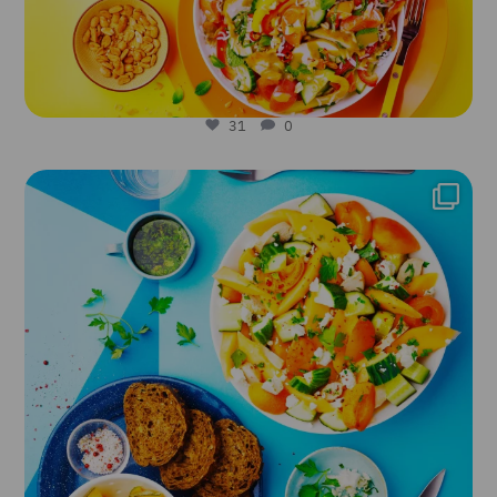
31
0
lesfruitsetlegumesfrais
Juil 28