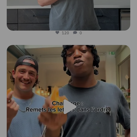
120
0
lesfruitsetlegumesfrais
Août 3