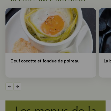
Oeuf cocotte et fondue de poireau
La 
Précédent
Suivant
Les menus de la