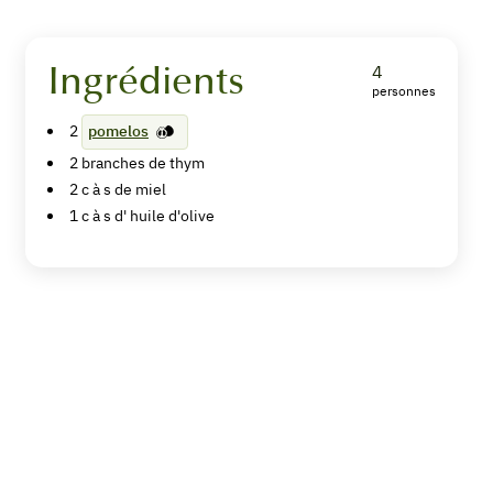
Ingrédients
4
personnes
Pomelo
2
pomelos
rôti
2
branches de thym
au
2
c à s de
miel
1
c à s d'
huile d'olive
thym,
miel
et
huile
d'olive
Imprimer