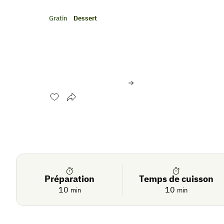
Gratin
Dessert
Pomelo rôti au thym, mi
d’olive
Évaluer cette recette
Se
Crédit photo:
©Philippe COLIN/Interfel
connecter
Préparation
Temps de cuisson
10
10
min
min