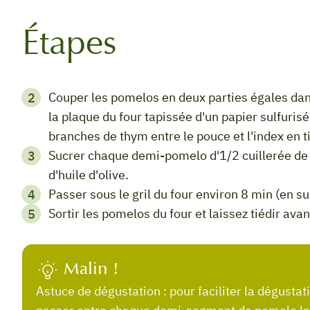
Étapes
Couper les pomelos en deux parties égales dans le sens de la circonférence. Les placer sur
la plaque du four tapissée d'un papier sulfuris
branches de thym entre le pouce et l'index en tir
Sucrer chaque demi-pomelo d'1/2 cuillerée de miel et agrémenter de quelques gouttes
d'huile d'olive.
Passer sous le gril du four environ 8 min (en su
Sortir les pomelos du four et laissez tiédir avan
Malin !
Astuce de dégustation : pour faciliter la dégustation des pomelos, lors de la préparation,