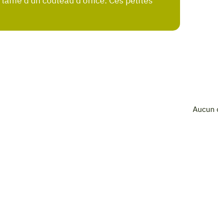
ame d'un couteau d'office. Ces petites
Aucun 