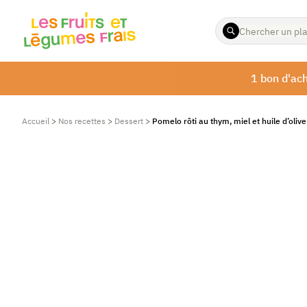
ENTREZ
LES
TERMES
À
1 bon d'ach
RECHERCHER
Accueil
>
Nos recettes
>
Dessert
>
Pomelo rôti au thym, miel et huile d’olive