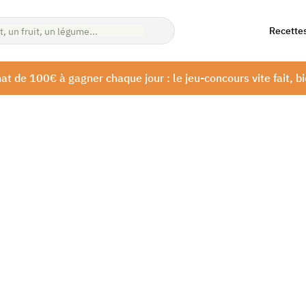
Recette
at de 100€ à gagner chaque jour : le jeu-concours vite fait, bi