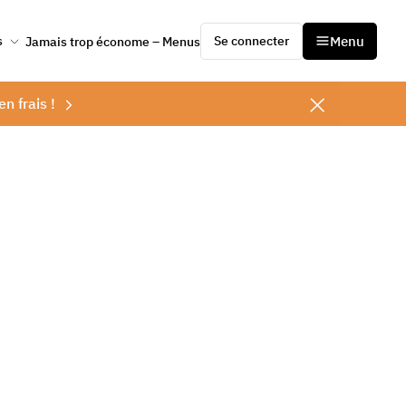
Se connecter
Menu
s
Jamais trop économe – Menus
en frais !