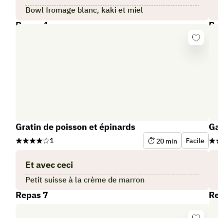
Bowl fromage blanc, kaki et miel
Repas 4
Re
Se
connect
Gratin de poisson et épinards
Ga
1
Facile
20
min
Et avec ceci
Petit suisse à la crème de marron
Repas 7
Re