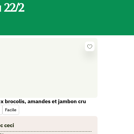
is
 22/2
Se
connecter
nome
x brocolis, amandes et jambon cru
Facile
c ceci