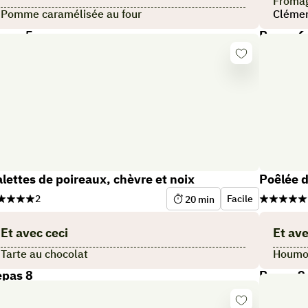
Froma
Pomme caramélisée au four
Clémen
pas 5
Repas 6
Se
er
connecter
lettes de poireaux, chèvre et noix
Poêlée d
2
Facile
20
min
Et avec ceci
Et ave
Tarte au chocolat
Houmou
pas 8
Repas 9