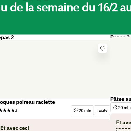
Jama
 de la semaine du 16/2 au
trop
pas 2
Repas 3
Se
er
connecter
éco
Pâtes au
oques poireau raclette
20
min
3
Facile
20
min
Et ave
Et avec ceci