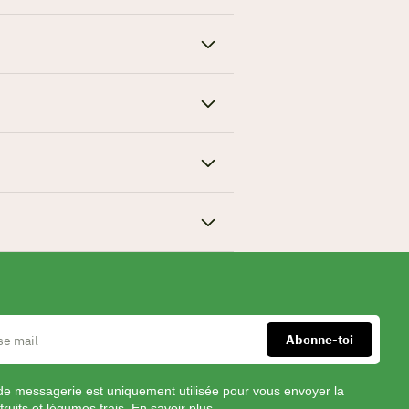
de messagerie est uniquement utilisée pour vous envoyer la
fruits et légumes frais.
En savoir plus.