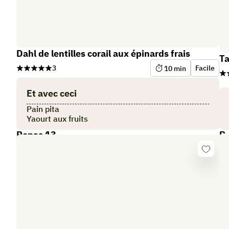
Dahl de lentilles corail aux épinards frais
Ta
3
Facile
10
min
Et avec ceci
Pain pita
Yaourt aux fruits
Repas 13
R
Se
connect