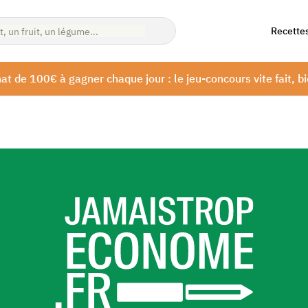
Recette
at de 100€ à gagner chaque jour : le jeu-concours vite fait, bi