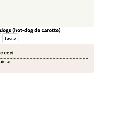
dogs (hot-dog de carotte)
Facile
c ceci
suisse