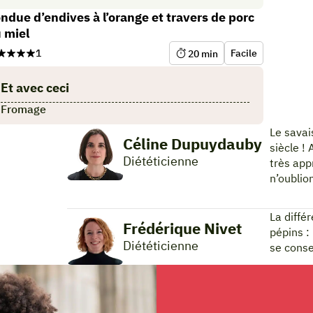
ndue d’endives à l’orange et travers de porc
 miel
1
Facile
20
min
Et avec ceci
Fromage
Le savai
Céline Dupuydauby
siècle !
Diététicienne
très app
n’oublio
La diffé
Frédérique Nivet
pépins :
Diététicienne
se conse