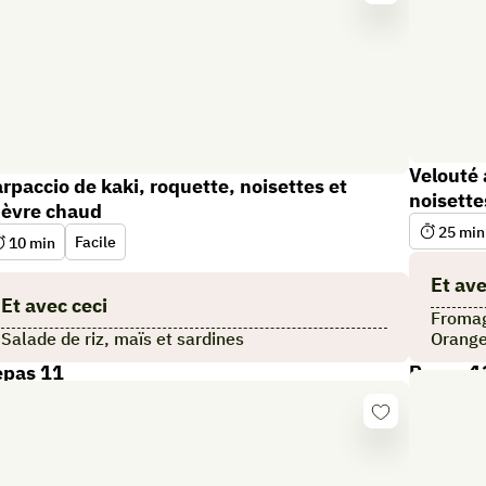
Se
connecter
er
Velouté
rpaccio de kaki, roquette, noisettes et
noisette
èvre chaud
25
min
Facile
10
min
Et ave
Et avec ceci
Froma
Salade de riz, maïs et sardines
Orang
epas 11
Repas 1
Se
er
connecter