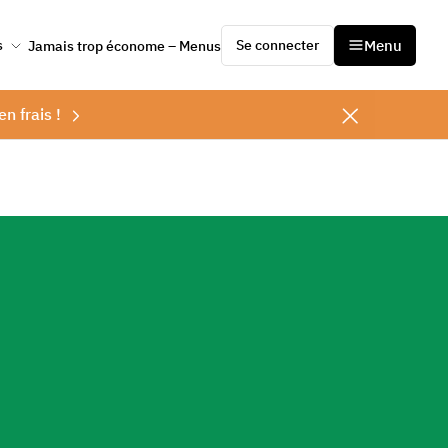
Se connecter
Menu
s
Jamais trop économe – Menus
en frais !