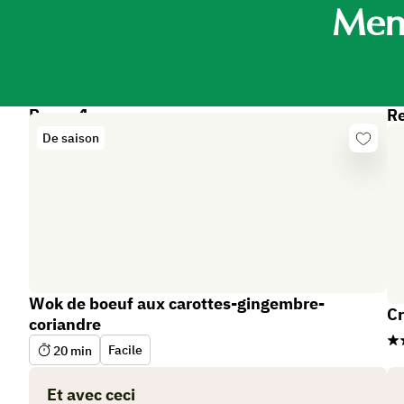
Menu
Repas 1
Re
De saison
Se
connect
Wok de boeuf aux carottes-gingembre-
Cr
coriandre
Facile
20
min
Et avec ceci