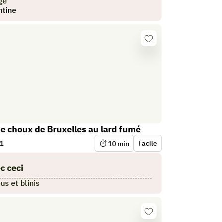
ge
tine
Se
connecter
e choux de Bruxelles au lard fumé
1
Facile
10
min
c ceci
s et blinis