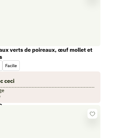
Se
connecter
 aux verts de poireaux, œuf mollet et
s
Facile
c ceci
ge
e
2
Se
connecter