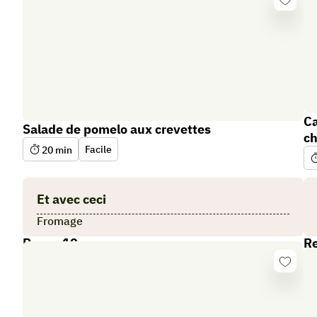
Se
connect
Ca
Salade de pomelo aux crevettes
ch
Facile
20
min
Et avec ceci
Fromage
Repas 10
R
Se
connect