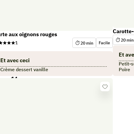
Carotte-
rte aux oignons rouges
20
min
1
Facile
20
min
Et ave
Et avec ceci
Petit-
Crème dessert vanille
Poire
epas 14
Se
connecter
er