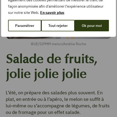
également des cookies permettant de mesurer le trafic de
façon anonymisée afin d'améliorer l'expérience utilisateur
sur notre site Web.
En savoir plus
Paramétrer
Tout rejeter
Ok pour moi
©UE/SIPMM melon/Amélie Roche
Salade de fruits,
jolie jolie jolie
L’été, on prépare des salades plus souvent. En
plat, en entrée ou à l’apéro, le melon se suffit à
lui-même ou s’accompagne de légumes, de fruits
ou de fromage pour un effet salade.