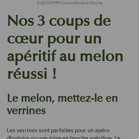
©UE/SIPMM melon/Amélie Roche
Nos 3 coups de
cœur pour un
apéritif au melon
réussi !
Le melon, mettez-le en
verrines
Les verrines sont parfaites pour un apéro
dînatoire ou une mise en bouche apéritive. Le