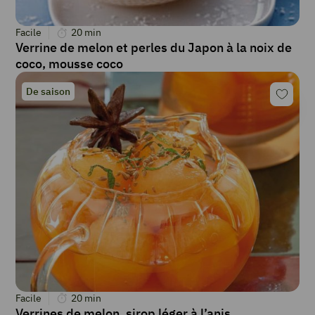
Facile
20
min
Verrine de melon et perles du Japon à la noix de
coco, mousse coco
De saison
Facile
20
min
Verrines de melon, sirop léger à l’anis