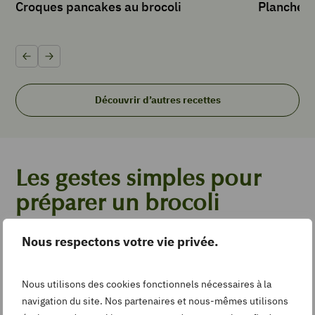
Croques pancakes au brocoli
Planche m
Précédent
Suivant
Découvrir d’autres recettes
Les gestes simples pour
préparer un brocoli
Le brocoli est un légume facile à vivre, qui demande moins de 5
Nous respectons votre vie privée.
minutes de préparation
Nous utilisons des cookies fonctionnels nécessaires à la
navigation du site. Nos partenaires et nous-mêmes utilisons