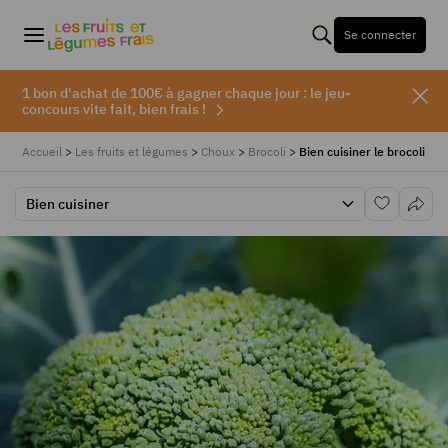
Se connecter
1 bon d'achat de 100€ à gagner chaque jour : le jeu-
concours vite fait, bien frais !
Accueil
>
Les fruits et légumes
>
Choux
>
Brocoli
>
Bien cuisiner le brocoli
Bien cuisiner