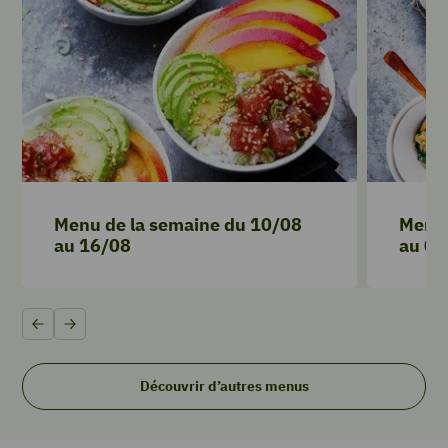
Menu de la semaine du 10/08
Menu 
au 16/08
au 09
Précédent
Suivant
Découvrir d’autres menus