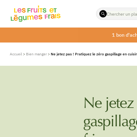
ENTREZ
LES
TERMES
À
1 bon d'ach
RECHERCHER
Accueil
>
Bien manger
>
Ne jetez pas ! Pratiquez le zéro gaspillage en cuisin
Ne jetez 
gaspillag