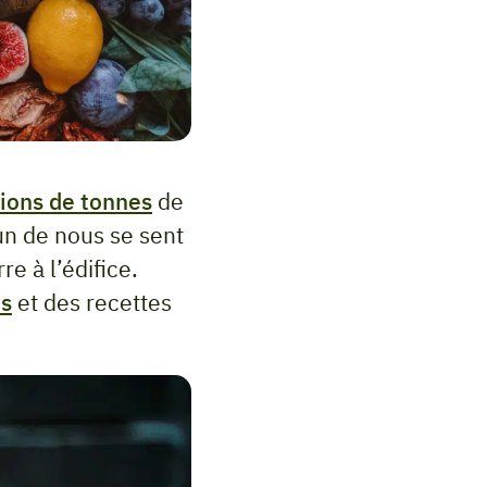
lions de tonnes
de
cun de nous se sent
re à l’édifice.
es
et des recettes