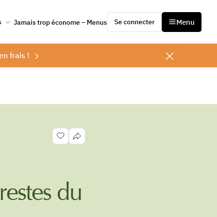
Se connecter
Menu
s
Jamais trop économe – Menus
en frais !
restes du