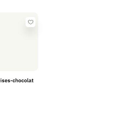
Se
connecter
rises-chocolat