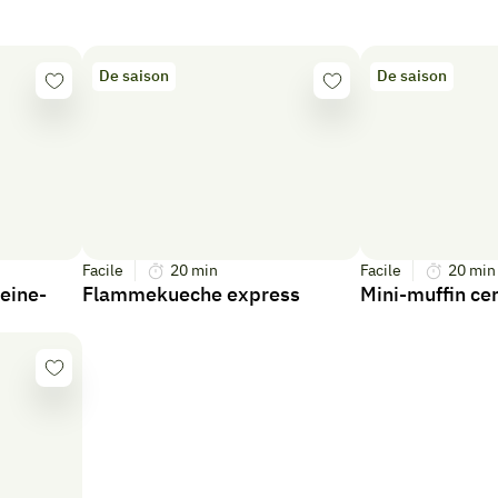
De saison
De saison
Se
Se
connecter
connecter
Facile
20
min
Facile
20
min
eine-
Flammekueche express
Mini-muffin ce
Se
connecter