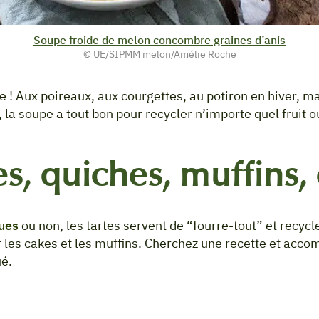
Soupe froide de melon concombre graines d’anis
© UE/SIPMM melon/Amélie Roche
 ! Aux poireaux, aux courgettes, au potiron en hiver, m
a soupe a tout bon pour recycler n’importe quel fruit ou
es, quiches, muffins,
ues
ou non, les tartes servent de “fourre-tout” et recyc
 les cakes et les muffins. Cherchez une recette et acc
ué.