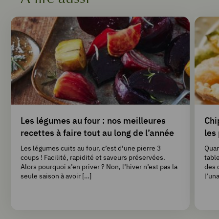
Les légumes au four : nos meilleures
Chi
recettes à faire tout au long de l’année
les 
Les légumes cuits au four, c’est d’une pierre 3
Quan
coups ! Facilité, rapidité et saveurs préservées.
table
Alors pourquoi s’en priver ? Non, l’hiver n’est pas la
des 
seule saison à avoir […]
l’un