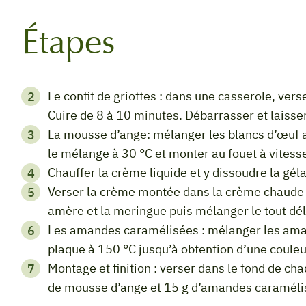
Étapes
Le confit de griottes : dans une casserole, verser tous les ingrédients et porter à ébullition.
Cuire de 8 à 10 minutes. Débarrasser et laisser 
La mousse d’ange: mélanger les blancs d’œuf avec le sucre dans la cuve du batteur. Chauffer
le mélange à 30 °C et monter au fouet à vites
Chauffer la crème liquide et y dissoudre la gél
Verser la crème montée dans la crème chaude et mélanger. Ajouter l’extrait d’amande
amère et la meringue puis mélanger le tout dé
Les amandes caramélisées : mélanger les amandes avec le sirop d’érable. Cuire au four sur
plaque à 150 °C jusqu’à obtention d’une coule
Montage et finition : verser dans le fond de chaque bocal 30 g de confit de griottes puis 65 g
de mousse d’ange et 15 g d’amandes caraméli