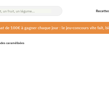
Recette
at de 100€ à gagner chaque jour : le jeu-concours vite fait, bi
andes caramélisées