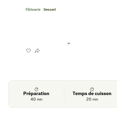
Pâtisserie
Dessert
Mousse d’ange et confit
amandes caramélisées
Évaluer cette recette
Se
Crédit photo:
© Interfel
connecter
De
saison
Préparation
Temps de cuisson
40
20
min
min