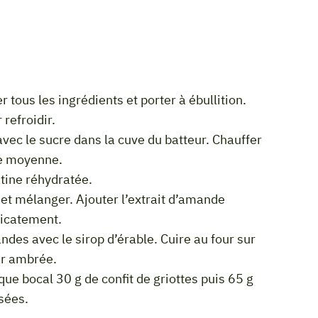
refroidir.
se moyenne.
atine réhydratée.
licatement.
ur ambrée.
sées.