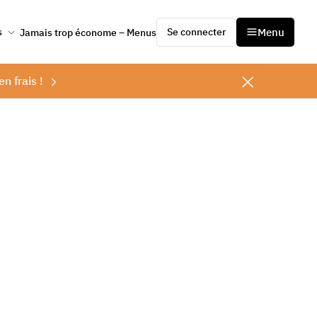
Se connecter
Menu
s
Jamais trop économe – Menus
en frais !