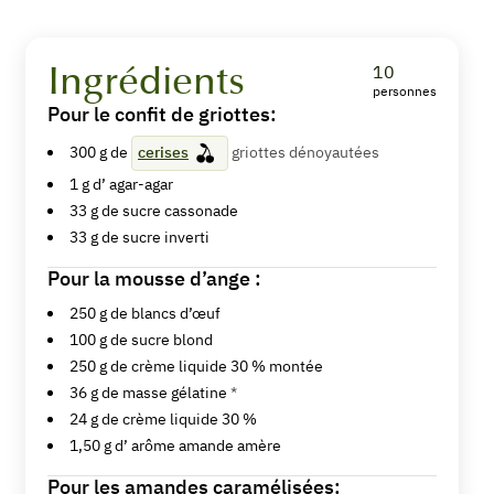
Ingrédients
10
personnes
Mousse
Pour le confit de griottes:
d'ange
300
g de
cerises
griottes dénoyautées
1
g d’
agar-agar
et
33
g de
sucre cassonade
confit
33
g de
sucre inverti
de
Pour la mousse d’ange :
cerises,
250
g de
blancs d’œuf
100
g de
sucre blond
amandes
250
g de
crème liquide 30 % montée
caramélisées
36
g de
masse gélatine
*
24
g de
crème liquide 30 %
1,50
g d’
arôme amande amère
Pour les amandes caramélisées: