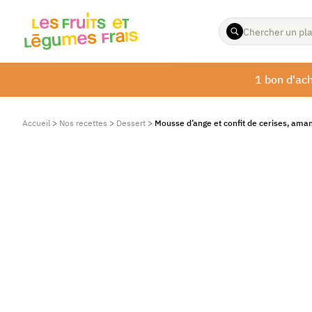
ENTREZ
LES
TERMES
À
1 bon d'ach
RECHERCHER
Accueil
>
Nos recettes
>
Dessert
>
Mousse d’ange et confit de cerises, am