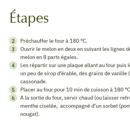
Étapes
Préchauffer le four à 180 °C.
Ouvrir le melon en deux en suivant les lignes des quartiers. Enlever les graines et tailler le
melon en 8 parts égales.
Les répartir sur une plaque allant au four puis les accommoder avec un filet d’huile d’olive,
un peu de sirop d’érable, des grains de vanille 
cassonade.
Placer au four pour 10 min de cuisson à 180 °
A la sortie du four, servir chaud (ou laisser refroidir et servir tiède ou froid), parsemé de
menthe ciselée, accompagné d’un sorbet (pomel
nougat).