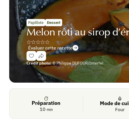
Papillote
Dessert
Melon rôti au sirop d’ér
Évaluer cette recette
Se
Crédit photo:
© Philippe DUFOUR/Interfel
connecter
De
saison
Préparation
Mode de cu
10
Four
min