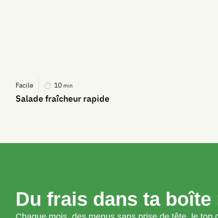
Facile
10
min
Salade fraîcheur rapide
NEWSLETTER
Du frais dans ta boîte 
Chaque mois, des menus sans prise de tête, le top d