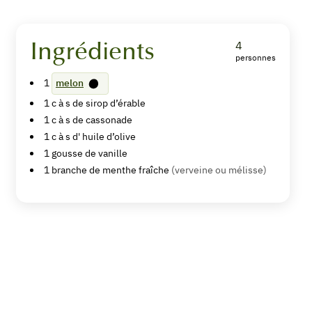
Ingrédients
4
personnes
Melon
1
melon
rôti
1
c à s de
sirop d’érable
au
1
c à s de
cassonade
1
c à s d'
huile d’olive
sirop
1
gousse de vanille
d'érable
1
branche de menthe fraîche
(verveine ou mélisse)
et
vanille
Imprimer
la