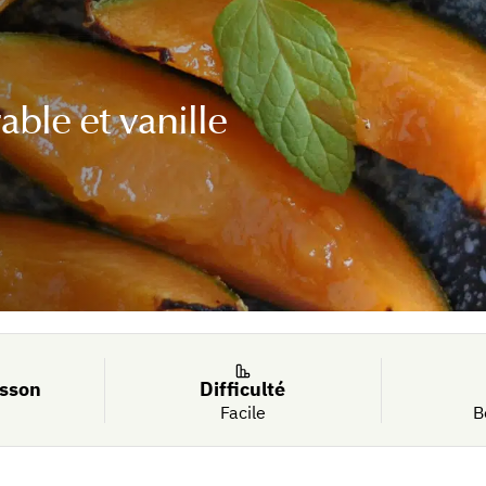
able et vanille
isson
Difficulté
Facile
B