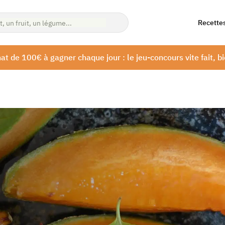
Recette
at de 100€ à gagner chaque jour : le jeu-concours vite fait, bi