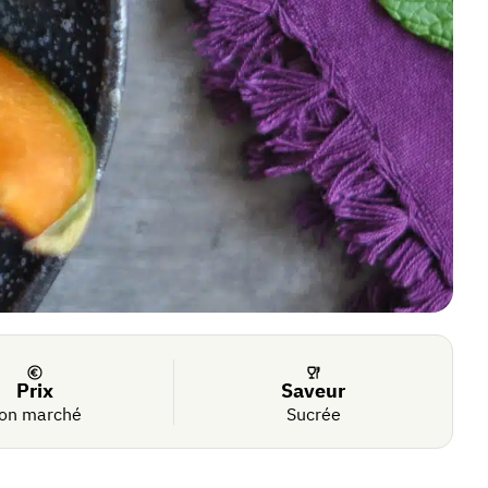
Prix
Saveur
on marché
Sucrée