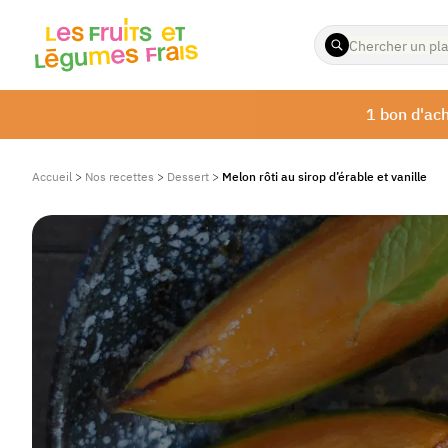
ENTREZ
LES
TERMES
À
1 bon d'ach
RECHERCHER
Accueil
>
Nos recettes
>
Dessert
>
Melon rôti au sirop d’érable et vanille