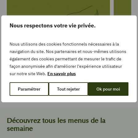
Nous respectons votre vie privée.
Nous utilisons des cookies fonctionnels nécessaires à la
navigation du site. Nos partenaires et nous-mêmes utilisons
également des cookies permettant de mesurer le trafic de
Griller des légumes au four
Les diffé
façon anonymisée afin d'améliorer l'expérience utilisateur
Photos
courgett
sur notre site Web.
En savoir plus
Photos
Paramétrer
Tout rejeter
Ok pour moi
Précédent
Suivant
Découvrez tous les menus de la
semaine