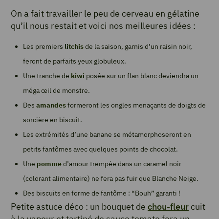
On a fait travailler le peu de cerveau en gélatine
qu’il nous restait et voici nos meilleures idées :
Les premiers
litchis
de la saison, garnis d’un raisin noir,
feront de parfaits yeux globuleux.
Une tranche de
kiwi
posée sur un flan blanc deviendra un
méga œil de monstre.
Des
amandes
formeront les ongles menaçants de doigts de
sorcière en biscuit.
Les extrémités d’une banane se métamorphoseront en
petits fantômes avec quelques points de chocolat.
Une
pomme
d’amour trempée dans un caramel noir
(colorant alimentaire) ne fera pas fuir que Blanche Neige.
Des biscuits en forme de fantôme : “Bouh” garanti !
Petite astuce déco : un bouquet de
chou-fleur
cuit
à la vapeur et tartiné de sauce tomate fera un