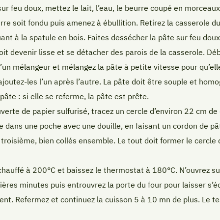
r feu doux, mettez le lait, l’eau, le beurre coupé en morceaux
rre soit fondu puis amenez à ébullition. Retirez la casserole d
uant à la spatule en bois. Faites dessécher la pâte sur feu do
oit devenir lisse et se détacher des parois de la casserole. D
un mélangeur et mélangez la pâte à petite vitesse pour qu’elle
outez-les l’un après l’autre. La pâte doit être souple et homo
pâte : si elle se referme, la pâte est prête.
verte de papier sulfurisé, tracez un cercle d’environ 22 cm de
te dans une poche avec une douille, en faisant un cordon de pâte
troisième, bien collés ensemble. Le tout doit former le cercle 
chauffé à 200°C et baissez le thermostat à 180°C. N’ouvrez sur
ères minutes puis entrouvrez la porte du four pour laisser s’é
ent. Refermez et continuez la cuisson 5 à 10 mn de plus. Le te