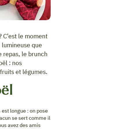
 ? C’est le moment
i lumineuse que
le repas, le brunch
oël : nos
fruits et légumes.
ël
 est longue : on pose
chacun se sert comme il
vous avez des amis