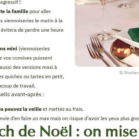
gressif !
ute la famille
pour aller
es viennoiseries le matin à la
 évitera de perdre une heure
ons mini
(viennoiseries
 vos convives puissent
 aussi des versions maxi à
© Shutter
s quiches ou tartes en petit,
coup de travail.
seils avant-après :
s pouvez la veille
et mettez au frais.
envie d’en faire un max mais on risque d’avoir les yeux plus gro
ch de Noël : on mise 