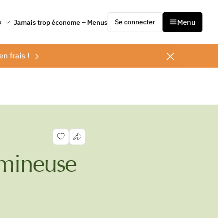
Se connecter
Menu
s
Jamais trop économe – Menus
en frais !
umineuse