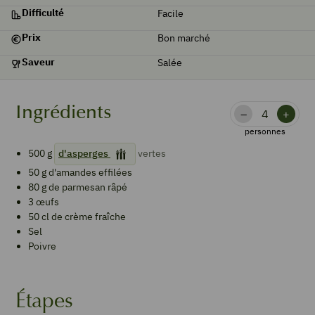
Difficulté
Facile
Prix
Bon marché
Saveur
Salée
Ingrédients
–
+
personnes
500
g
d'asperges
vertes
50
g
d'amandes effilées
80
g
de parmesan râpé
3
œufs
50
cl
de crème fraîche
Sel
Poivre
Étapes