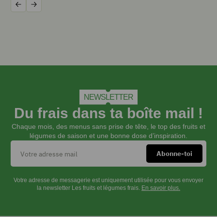
Les
Précédent
Suivant
faire
pocher
à
l'eau
bouillante
salée
environ
8
NEWSLETTER
min.
Du frais dans ta boîte mail !
Pendant
ce
Chaque mois, des menus sans prise de tête, le top des fruits et
temps,
légumes de saison et une bonne dose d’inspiration.
faire
dorer
rapidement
les
Votre adresse de messagerie est uniquement utilisée pour vous envoyer
amandes
la newsletter Les fruits et légumes frais.
En savoir plus.
à
la
poêle