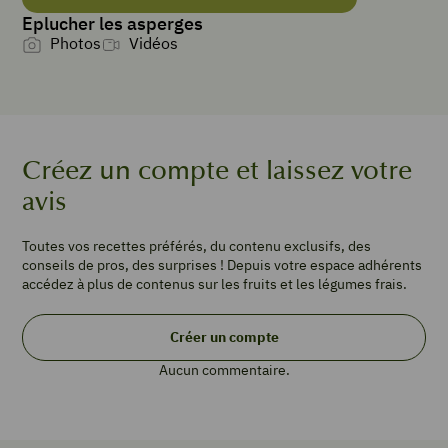
Eplucher les asperges
Photos
Vidéos
PORTIONS
4
500
g
d'asperges
Créez un compte et laissez votre
vertes
50
avis
g
d'amandes
Toutes vos recettes préférés, du contenu exclusifs, des
effilées
conseils de pros, des surprises ! Depuis votre espace adhérents
80
accédez à plus de contenus sur les fruits et les légumes frais.
g
de
Créer un compte
parmesan
râpé
Aucun commentaire.
3
œufs
50
cl