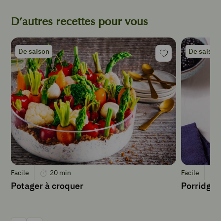
de
crème
D’autres recettes pour vous
fraîche
Sel
Poivre
De saison
De saison
INSTRUCTIONS
Laver
les
asperges.
Au
besoin
Facile
20
min
Facile
rafraîchir
Potager à croquer
Porridge 
la
coupe
du
talon.