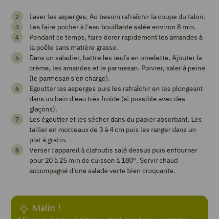
Clafoutis
Laver les asperges. Au besoin rafraîchir la coupe du talon.
salé
Les faire pocher à l'eau bouillante salée environ 8 min.
aux
Pendant ce temps, faire dorer rapidement les amandes à
la poêle sans matière grasse.
asperges
Dans un saladier, battre les œufs en omelette. Ajouter la
vertes
crème, les amandes et le parmesan. Poivrer, saler à peine
(le parmesan s'en charge).
amandes
Egoutter les asperges puis les rafraîchir en les plongeant
et
dans un bain d'eau très froide (si possible avec des
glaçons).
parmesan
Les égoutter et les sécher dans du papier absorbant. Les
tailler en morceaux de 3 à 4 cm puis les ranger dans un
plat à gratin.
Verser l'appareil à clafoutis salé dessus puis enfourner
Imprimer
pour 20 à 25 min de cuisson à 180°. Servir chaud
la
accompagné d'une salade verte bien croquante.
recette
Malin !
Pin