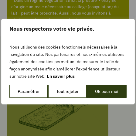
* Dans un régime végétarien strict, la présure - enzyme
Recipe
d’origine animale nécessaire au caillage (coagulation) du
lait - peut être proscrite. Aussi, nous vous invitons à
vérifier si votre produit en contient.
Add
Nous respectons votre vie privée.
to
Collection
Nous utilisons des cookies fonctionnels nécessaires à la
Les gestes simples pour la
navigation du site. Nos partenaires et nous-mêmes utilisons
recette
également des cookies permettant de mesurer le trafic de
façon anonymisée afin d'améliorer l'expérience utilisateur
TEMPS DE
PRÉPARATION
sur notre site Web.
En savoir plus
minutes
20
min
Paramétrer
Tout rejeter
Ok pour moi
TEMPS DE
CUISSON
minutes
40
min
TYPE DE PLAT
Gratin, Pâtisserie