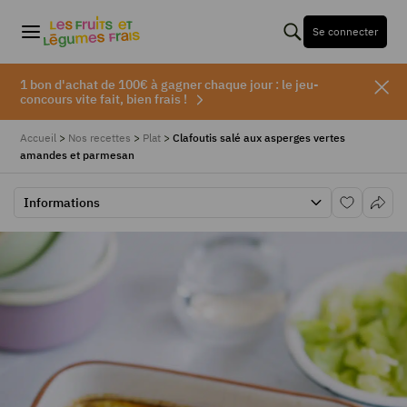
Se connecter
1 bon d'achat de 100€ à gagner chaque jour : le jeu-
concours vite fait, bien frais !
Accueil
>
Nos recettes
>
Plat
>
Clafoutis salé aux asperges vertes
amandes et parmesan
Informations