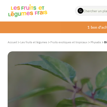
ENTREZ
LES
TERMES
À
1 bon d'ach
RECHERCHER
Accueil
>
Les fruits et légumes
>
Fruits exotiques et tropicaux
>
Physalis
>
Bi