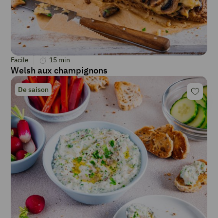
Facile
15
min
Welsh aux champignons
De saison