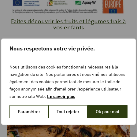
Faites découvrir les fruits et légumes frais à
vos enfants
Nos recettes pour les bébés
Nous respectons votre vie privée.
Nous utilisons des cookies fonctionnels nécessaires à la
navigation du site. Nos partenaires et nous-mêmes utilisons
également des cookies permettant de mesurer le trafic de
De saison
façon anonymisée afin d'améliorer l'expérience utilisateur
sur notre site Web.
En savoir plus
Paramétrer
Tout rejeter
Ok pour moi