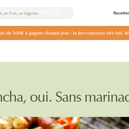
Recette
at de 100€ à gagner chaque jour : le jeu-concours vite fait, bi
cha, oui. Sans marinad