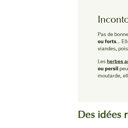
Inconto
Pas de bonne
ou forts
… Ell
viandes, poi
Les
herbes a
ou persil
peu
moutarde, el
Des idées r