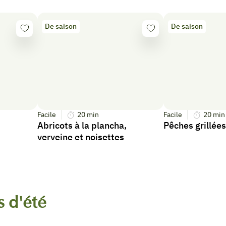
De saison
De saison
Se
Se
connecter
connecter
Facile
20
min
Facile
20
min
Abricots à la plancha,
Pêches grillées
verveine et noisettes
s d'été