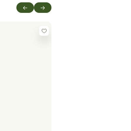
Précédent
Suivant
De saison
Se
connecter