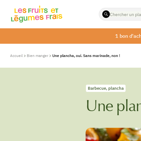
ENTREZ
LES
TERMES
À
1 bon d'ach
RECHERCHER
Accueil
>
Bien manger
>
Une plancha, oui. Sans marinade, non !
Barbecue, plancha
Une plan