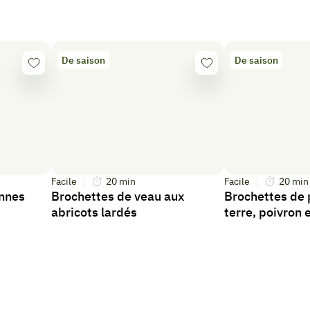
De saison
De saison
Se
Se
connecter
connecter
Facile
20
min
Facile
20
min
ennes
Brochettes de veau aux
Brochettes de
abricots lardés
terre, poivron 