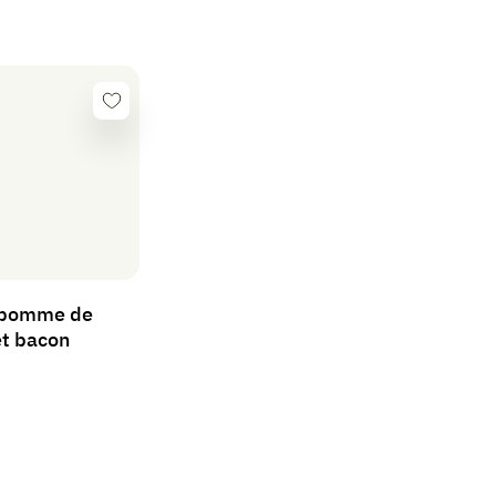
Se
connecter
 pomme de
et bacon