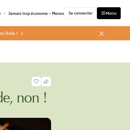
Se connecter
Menu
s
Jamais trop économe – Menus
en frais !
e, non !