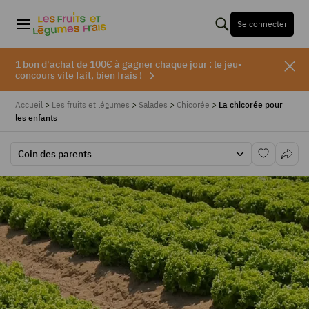
Se connecter
1 bon d'achat de 100€ à gagner chaque jour : le jeu-
concours vite fait, bien frais !
Accueil
>
Les fruits et légumes
>
Salades
>
Chicorée
>
La chicorée pour
les enfants
Coin des parents