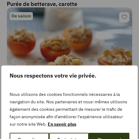
Purée de betterave, carotte
De saison
Nous respectons votre vie privée.
Nous utilisons des cookies fonctionnels nécessaires à la
navigation du site. Nos partenaires et nous-mêmes utilisons
1 avis
Facile
20
min
également des cookies permettant de mesurer le trafic de
Abricots farcis amandine
façon anonymisée afin d'améliorer l'expérience utilisateur
sur notre site Web.
En savoir plus
De saison