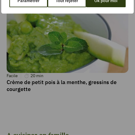
Paramétrer
Tout rejeter
Ok pour moi
Facile
20
min
Crème de petit pois à la menthe, gressins de
courgette