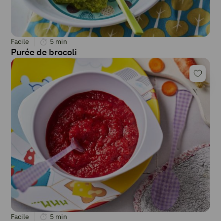
Facile
5
min
Purée de brocoli
Facile
5
min