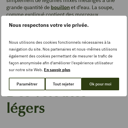
simplement de légumes mixés mélangés à une
grande quantité de
bouillon
et d’eau. La soupe,
comme expliqué contient des morceaux.
Nous respectons votre vie privée.
Le velouté
Nous utilisons des cookies fonctionnels nécessaires à la
Lisse, onctueux et nourrissant, le velouté – le vrai
navigation du site. Nos partenaires et nous-mêmes utilisons
– se cuisine avec du beurre pendant 3 à 5
également des cookies permettant de mesurer le trafic de
minutes. Hors du feu, il faudra compléter la
façon anonymisée afin d'améliorer l'expérience utilisateur
préparation avec un mélange de crème liquide et
sur notre site Web.
En savoir plus
de jaune d’œuf mixé.
Paramétrer
Tout rejeter
Ok pour moi
Des veloutés
légers