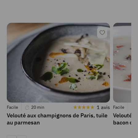
1 avis
Facile
20
min
Facile
Velouté aux champignons de Paris, tuile
Velouté d
au parmesan
bacon cro