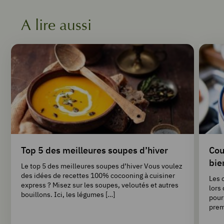
A lire aussi
Top 5 des meilleures soupes d’hiver
Cou
bie
Le top 5 des meilleures soupes d’hiver Vous voulez
des idées de recettes 100% cocooning à cuisiner
Les 
express ? Misez sur les soupes, veloutés et autres
lors
bouillons. Ici, les légumes […]
pour
prem