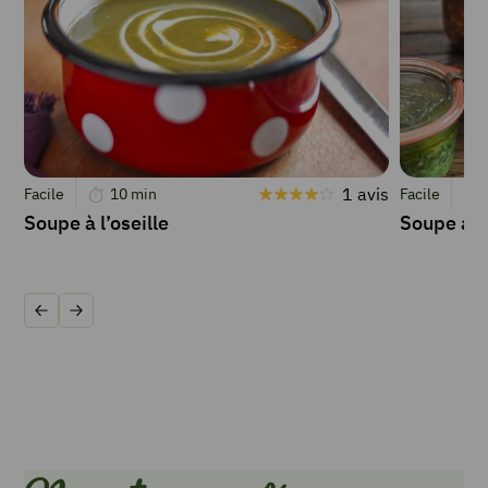
1 avis
Facile
10
min
Facile
Soupe à l’oseille
Soupe au 
Précédent
Suivant