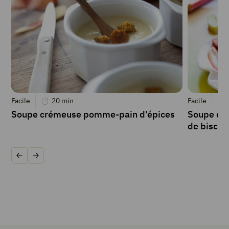
Facile
20
min
Facile
Soupe crémeuse pomme-pain d’épices
Soupe de 
de biscui
Précédent
Suivant