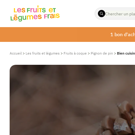
ENTREZ
LES
TERMES
À
1 bon d'ach
RECHERCHER
Accueil
>
Les fruits et légumes
>
Fruits à coque
>
Pignon de pin
>
Bien cuisin