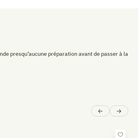
ande presqu’aucune préparation avant de passer à la
Précédent
Suivant
De