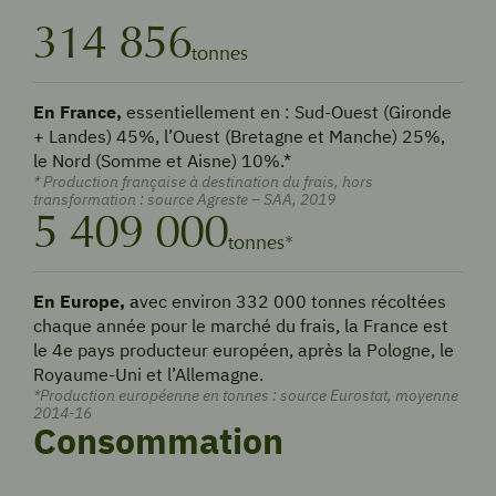
314 856
tonnes
En France,
essentiellement en : Sud-Ouest (Gironde
+ Landes) 45%, l’Ouest (Bretagne et Manche) 25%,
le Nord (Somme et Aisne) 10%.*
* Production française à destination du frais, hors
transformation : source Agreste – SAA, 2019
5 409 000
tonnes*
En Europe,
a
vec environ 332 000 tonnes récoltées
chaque année pour le marché du frais, la France est
le 4
e
pays producteur européen, après la Pologne, le
Royaume-Uni et l’Allemagne.
*Production européenne en tonnes : source Eurostat, moyenne
2014-16
Consommation