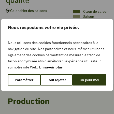
qualité
Calendrier des saisons
Cœur de saison
Saison
Disponibilité
Nous respectons votre vie privée.
DE
PRIMEUR
DE
PRIMEUR
DE
PRIMEUR
DE
PRIMEUR
DE
PRIMEUR
P
P
P
P
P
CŒUR
CŒUR
CŒUR
CŒUR
CŒUR
CŒUR
CŒUR
SAISON
SAISON
SAISON
SAISON
SAISON
DE
DE
DE
DE
DE
DE
DE
J
F
M
A
M
J
J
A
S
O
N
D
Nous utilisons des cookies fonctionnels nécessaires à la
SAISON
SAISON
SAISON
SAISON
SAISON
SAISON
SAISO
navigation du site. Nos partenaires et nous-mêmes utilisons
Les périodes sont données à titre indicatif car elles peuvent varier en
également des cookies permettant de mesurer le trafic de
fonction des aléas climatiques.
façon anonymisée afin d'améliorer l'expérience utilisateur
sur notre site Web.
En savoir plus
F : Période de l'ail frais et de la noix fraîche
P : Période de la carotte, du navet ou du poireau primeur
Paramétrer
Tout rejeter
Ok pour moi
Production