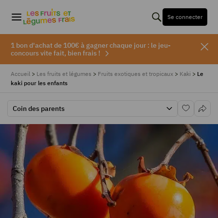
Se connecter
1 bon d'achat de 100€ à gagner chaque jour : le jeu-
concours vite fait, bien frais !
Accueil
>
Les fruits et légumes
>
Fruits exotiques et tropicaux
>
Kaki
>
Le
kaki pour les enfants
Coin des parents