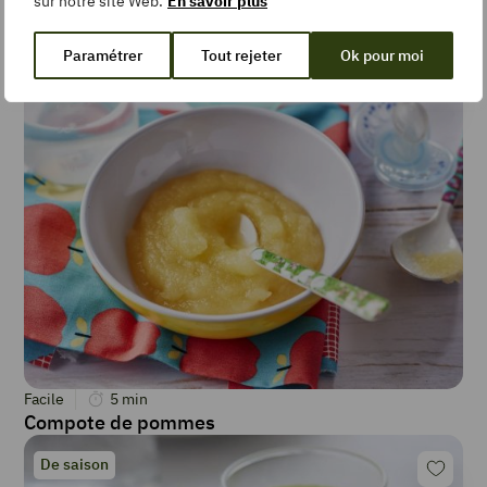
sur notre site Web.
En savoir plus
Facile
5
min
Compote d’abricots
Paramétrer
Tout rejeter
Ok pour moi
De saison
Facile
5
min
Compote de pommes
De saison