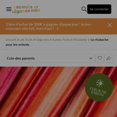
Se connecter
1 bon d'achat de 100€ à gagner chaque jour : le jeu-
concours vite fait, bien frais !
Accueil
>
Les fruits et légumes
>
Autres fruits
>
Rhubarbe
>
La rhubarbe
pour les enfants
Coin des parents
CŒUR DE
SAISON