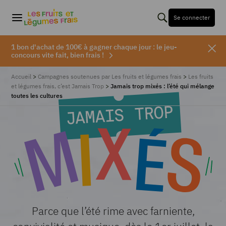
Se connecter
1 bon d'achat de 100€ à gagner chaque jour : le jeu-
concours vite fait, bien frais !
Accueil
>
Campagnes soutenues par Les fruits et légumes frais
>
Les fruits
et légumes frais, c’est Jamais Trop
>
Jamais trop mixés : l’été qui mélange
toutes les cultures
Parce que l’été rime avec farniente,