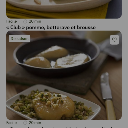
Facile
20
min
« Club » pomme, betterave et brousse
De saison
Facile
20
min