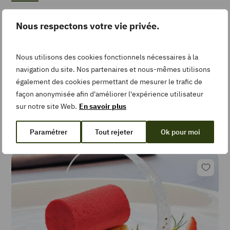
Ni tout à fait apéro, ni tout à fait dîner, l’apéro dînatoire est le
Nous respectons votre vie privée.
meilleur allié des soirées d’été réussis ! Voici notre playlist de
recettes pour un mix réussi, gourmand et festif. Parce qu’on n’a
jamais trop d’inspiration pour un apéro chic et facile.
Nous utilisons des cookies fonctionnels nécessaires à la
navigation du site. Nos partenaires et nous-mêmes utilisons
Pour des apéros rythmés
également des cookies permettant de mesurer le trafic de
façon anonymisée afin d'améliorer l'expérience utilisateur
Le grand mix des recettes
sur notre site Web.
En savoir plus
Paramétrer
Tout rejeter
Ok pour moi