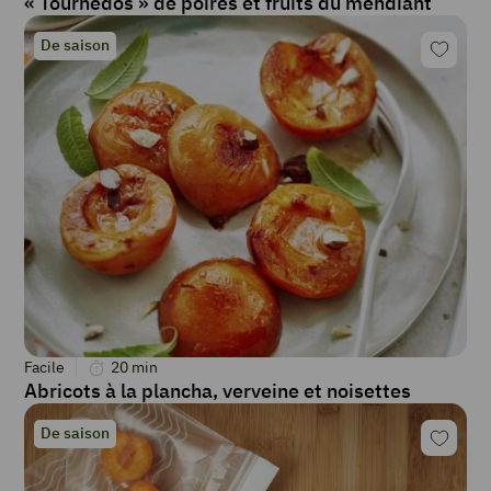
« Tournedos » de poires et fruits du mendiant
De saison
Facile
20
min
Abricots à la plancha, verveine et noisettes
De saison