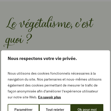
Le végétalisme, c’est
quoi ?
Nous respectons votre vie privée.
C’est une forme
extrême
de l’ovo ou lacto-
végétarisme, il y a
suppression de tout aliments
Nous utilisons des cookies fonctionnels nécessaires à la
d’origine animale
. Seuls les
aliments d’origine
navigation du site. Nos partenaires et nous-mêmes utilisons
végétale
subsistent dans les menus : céréales,
également des cookies permettant de mesurer le trafic de
légumineuses, fruits et légumes cohabitent et
façon anonymisée afin d'améliorer l'expérience utilisateur
constituent la base de l’alimentation du
sur notre site Web.
En savoir plus
végétalien.
Paramétrer
Tout rejeter
Ok pour moi