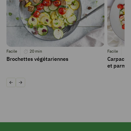
Facile
20
min
Facile
Brochettes végétariennes
Carpaccio
et parme
Précédent
Suivant