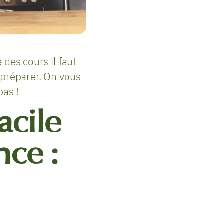
 des cours il faut
 préparer. On vous
pas !
acile
nce :