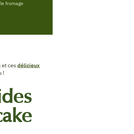
 le fromage
e
et ces
délicieux
 !
ides
cake