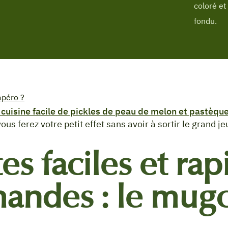
coloré et
fondu.
apéro ?
 cuisine facile de pickles de peau de melon et pastèqu
vous ferez votre petit effet sans avoir à sortir le grand jeu
es faciles et rap
andes : le mug