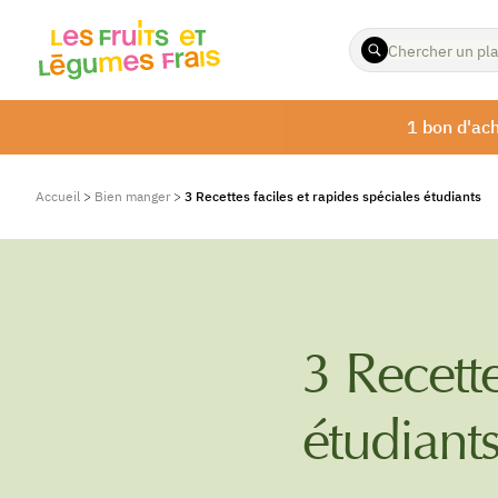
ENTREZ
LES
TERMES
À
1 bon d'ach
RECHERCHER
Accueil
>
Bien manger
>
3 Recettes faciles et rapides spéciales étudiants
3 Recette
étudiant