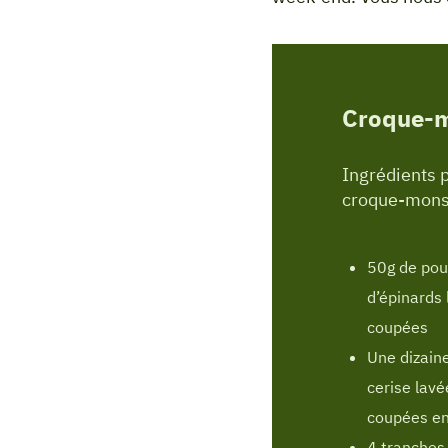
Croque-m
Ingrédients 
croque-monsi
50g de po
d’épinards 
coupées
Une dizain
cerise lavé
coupées en
4 tranches