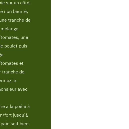
ie sur un côté.
té non beurré,
une tranche de
e mélange
/tomates, une
e poulet puis
ge
/tomates et
e tranche de
ermez le
onsieur avec
ire à la poêle à
n/fort jusqu’à
 pain soit bien