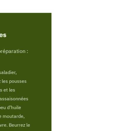
es
réparation :
aladier,
 les pousses
s et les
assaisonnées
eu d’huile
de moutarde,
ivre. Beurrez le