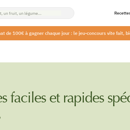
Recette
at de 100€ à gagner chaque jour : le jeu-concours vite fait, bi
s faciles et rapides spé
s