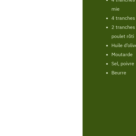
mie
4 tranches
2 tranches 
poulet rôti
Huile d’oliv
Moutarde
Sel, poivre
Beurre