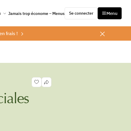
Se connecter
Menu
s
Jamais trop économe – Menus
en frais !
ciales