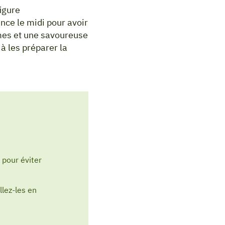
igure
ence le midi pour avoir
umes et une savoureuse
à les préparer la
e pour éviter
llez-les en