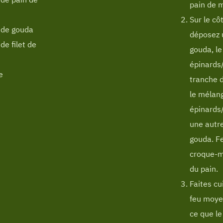
pain de m
Sur le cô
 de gouda
déposez 
de filet de
gouda, l
épinards
e
tranche d
le mélan
épinards
une autr
gouda. F
croque-m
du pain.
Faites cu
feu moye
ce que le