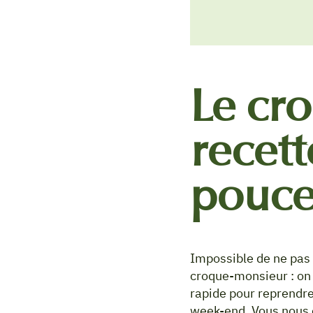
Le cr
recett
pouc
Impossible de ne pas 
croque-monsieur : on p
rapide pour reprendre
week-end. Vous nous e