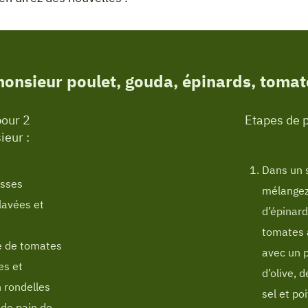
onsieur poulet, gouda, épinards, tomat
pour 2
Etapes de p
eur :
Dans un s
usses
mélangez
lavées et
d’épinard
tomates 
e de tomates
avec un p
es et
d’olive, 
 rondelles
sel et po
 de pain de