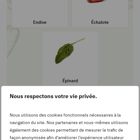
Ses recettes
Ses recettes
Sa fiche
Sa fiche
Endive
Échalote
Épinard
Ses recettes
Sa fiche
Épinard
Nous respectons votre vie privée.
Découvrez les autres listes
Liste des fruits et légumes commençant par A
Nous utilisons des cookies fonctionnels nécessaires à la
Liste des fruits et légumes commençant par B
navigation du site. Nos partenaires et nous-mêmes utilisons
Liste des fruits et légumes commençant par C
également des cookies permettant de mesurer le trafic de
Liste des fruits et légumes commençant par D
façon anonymisée afin d'améliorer l'expérience utilisateur
Liste des fruits et légumes commençant par E