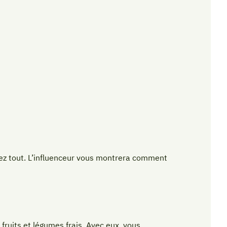
urez tout. L’influenceur vous montrera comment
fruits et légumes frais. Avec eux, vous