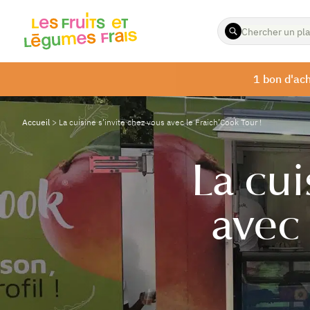
ENTREZ
LES
TERMES
À
1 bon d'ach
RECHERCHER
Accueil
>
La cuisine s’invite chez vous avec le Fraich’Cook Tour !
La cui
avec 