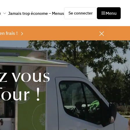
Se connecter
Menu
s
Jamais trop économe – Menus
en frais !
ez vous
Tour !