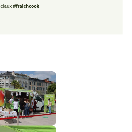
ociaux
#fraichcook