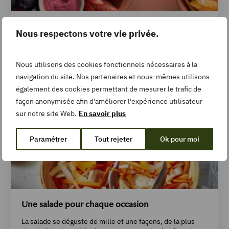
Les meilleures recettes de buddha bowl, le poke
Nous respectons votre vie privée.
bowl végétarien
Le poke bowl est un plat typique originaire d’Hawaï qui
signifie « trancher » ou « couper ». À l’origine, la recette
Nous utilisons des cookies fonctionnels nécessaires à la
composée de poisson cru, thon ou saumon, coupé en dés
navigation du site. Nos partenaires et nous-mêmes utilisons
[…]
également des cookies permettant de mesurer le trafic de
façon anonymisée afin d'améliorer l'expérience utilisateur
Salade
sur notre site Web.
En savoir plus
Paramétrer
Tout rejeter
Ok pour moi
Une salade pour chaque occasion
La salade se déguste de mille et une façons, de la plus