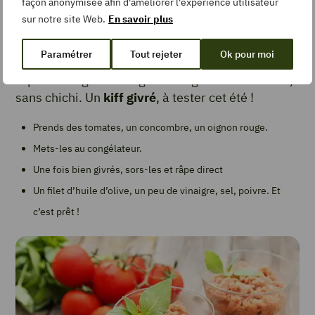
façon anonymisée afin d'améliorer l'expérience utilisateur
oignon
sur notre site Web.
En savoir plus
Paramétrer
Tout rejeter
Ok pour moi
Oui, tu as bien lu. On te propose une salade
râpée… congelée
.
Un genre de granité de salade,
sans chichi. Un
kiff givré
, à tester cet été !
Prends des tomates, un concombre, un oignon rouge.
Mets-les au congélateur.
Une fois bien givrés, sors-les et râpe direct
Un filet d’huile d’olive, un peu de vinaigre, sel, poivre. Et
c’est prêt !