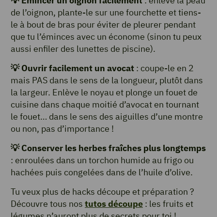
💡
Émincer un oignon facilement
: enlève la peau
de l’oignon, plante-le sur une fourchette et tiens-
le à bout de bras pour éviter de pleurer pendant
que tu l’éminces avec un économe (sinon tu peux
aussi enfiler des lunettes de piscine).
💡
Ouvrir facilement un avocat
: coupe-le en 2
mais PAS dans le sens de la longueur, plutôt dans
la largeur. Enlève le noyau et plonge un fouet de
cuisine dans chaque moitié d’avocat en tournant
le fouet… dans le sens des aiguilles d’une montre
ou non, pas d’importance !
💡
Conserver les herbes fraîches plus longtemps
: enroulées dans un torchon humide au frigo ou
hachées puis congelées dans de l’huile d’olive.
Tu veux plus de hacks découpe et préparation ?
Découvre tous nos
tutos découpe
: les fruits et
légumes n’auront plus de secrets pour toi !