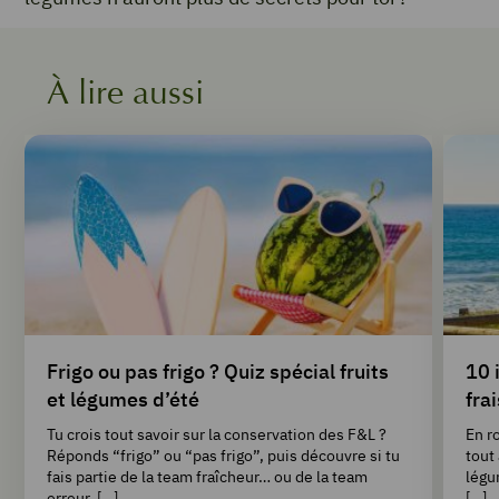
À lire aussi
Frigo ou pas frigo ? Quiz spécial fruits
10 
et légumes d’été
fra
Tu crois tout savoir sur la conservation des F&L ?
En r
Réponds “frigo” ou “pas frigo”, puis découvre si tu
tout 
fais partie de la team fraîcheur… ou de la team
légu
erreur. […]
[…]