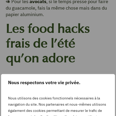
🥑 Pour les
avocats
, si le temps presse pour faire
du guacamole, fais la même chose mais dans du
papier aluminium.
Les food hacks
frais de l’été
qu’on adore
Les fruits et légumes de l’été sont à l’honneur,
Nous respectons votre vie privée.
réinventés, pour le bonheur des petits et des
grands.
Nous utilisons des cookies fonctionnels nécessaires à la
La salade râpée glacée :
navigation du site. Nos partenaires et nous-mêmes utilisons
tomates, concombre,
également des cookies permettant de mesurer le trafic de